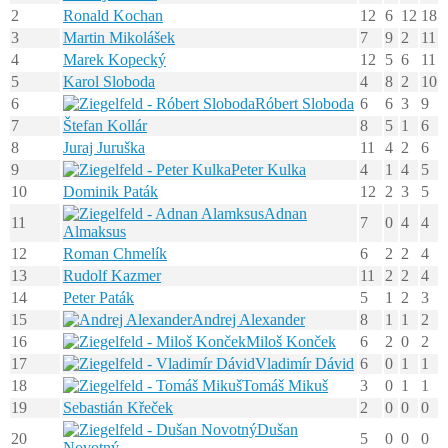
2
Ronald Kochan
12
6
12
18
3
Martin Mikolášek
7
9
2
11
4
Marek Kopecký
12
5
6
11
5
Karol Sloboda
4
8
2
10
6
Róbert Sloboda
6
6
3
9
7
Štefan Kollár
8
5
1
6
8
Juraj Juruška
11
4
2
6
9
Peter Kulka
4
1
4
5
10
Dominik Paták
12
2
3
5
Adnan
11
7
0
4
4
Almaksus
12
Roman Chmelík
6
2
2
4
13
Rudolf Kazmer
11
2
2
4
14
Peter Paták
5
1
2
3
15
Andrej Alexander
8
1
1
2
16
Miloš Konček
6
2
0
2
17
Vladimír Dávid
6
0
1
1
18
Tomáš Mikuš
3
0
1
1
19
Sebastián Křeček
2
0
0
0
Dušan
20
5
0
0
0
Novotný