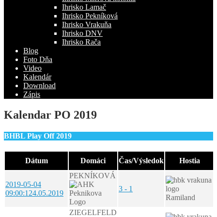
Ihrisko Lamač
Ihrisko Pekníková
Ihrisko Vrakuňa
Ihrisko DNV
Ihrisko Rača
Blog
Foto Dňa
Video
Kalendár
Download
Zápis
Kalendar PO 2019
BHBL Play Off 2019
Dátum
Domáci
Čas/Výsledok
Hostia
PEKNÍKOVÁ
2019-05-04
3 - 1
09:00:12
4.05.2019
Ramiland
ZIEGELFELD