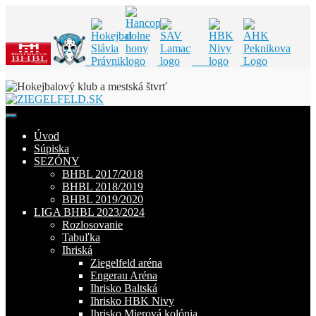
Skip
to
content
Úvod
Súpiska
SEZÓNY
BHBL 2017/2018
BHBL 2018/2019
BHBL 2019/2020
LIGA BHBL 2023/2024
Rozlosovanie
Tabuľka
Ihriská
Ziegelfeld aréna
Engerau Aréna
Ihrisko Baltská
Ihrisko HBK Nivy
Ihrisko Mierová kolónia