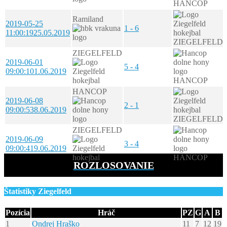
HANCOP
Ramiland
2019-05-25
1 - 6
11:00:19
25.05.2019
ZIEGELFELD
ZIEGELFELD
2019-06-01
5 - 4
09:00:10
1.06.2019
HANCOP
HANCOP
2019-06-08
2 - 1
09:00:53
8.06.2019
ZIEGELFELD
ZIEGELFELD
2019-06-09
3 - 4
09:00:41
9.06.2019
HANCOP
ROZLOSOVANIE
Štatistiky Ziegelfeld
Pozícia
Hráč
PZ
G
A
B
1
Ondrej Hraško
11
7
12
19