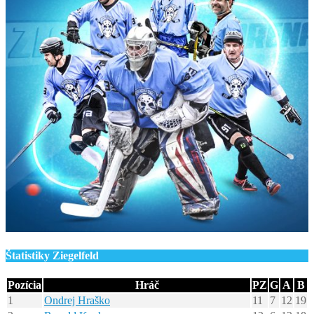
Štatistiky Ziegelfeld
Pozícia
Hráč
PZ
G
A
B
1
Ondrej Hraško
11
7
12
19