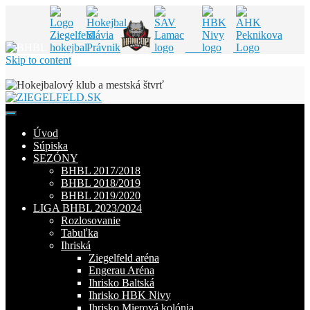
Skip to content
Úvod
Súpiska
SEZÓNY
BHBL 2017/2018
BHBL 2018/2019
BHBL 2019/2020
LIGA BHBL 2023/2024
Rozlosovanie
Tabuľka
Ihriská
Ziegelfeld aréna
Engerau Aréna
Ihrisko Baltská
Ihrisko HBK Nivy
Ihrisko Mierová kolónia