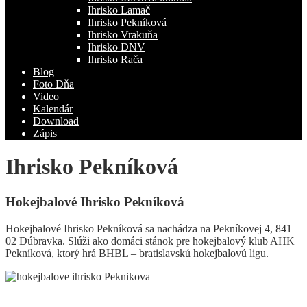
Ihrisko Lamač
Ihrisko Pekníková
Ihrisko Vrakuňa
Ihrisko DNV
Ihrisko Rača
Blog
Foto Dňa
Video
Kalendár
Download
Zápis
Ihrisko Pekníková
Hokejbalové Ihrisko Pekníková
Hokejbalové Ihrisko Pekníková sa nachádza na Pekníkovej 4, 841
02 Dúbravka. Slúži ako domáci stánok pre hokejbalový klub AHK
Pekníková, ktorý hrá BHBL – bratislavskú hokejbalovú ligu.