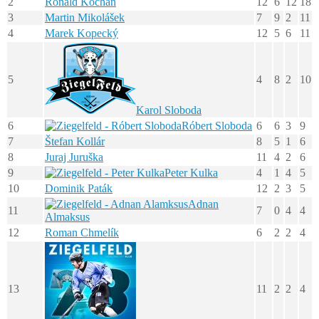
2
Ronald Kochan
12
6
12
18
3
Martin Mikolášek
7
9
2
11
4
Marek Kopecký
12
5
6
11
5
4
8
2
10
Karol Sloboda
6
Róbert Sloboda
6
6
3
9
7
Štefan Kollár
8
5
1
6
8
Juraj Juruška
11
4
2
6
9
Peter Kulka
4
1
4
5
10
Dominik Paták
12
2
3
5
Adnan
11
7
0
4
4
Almaksus
12
Roman Chmelík
6
2
2
4
13
11
2
2
4