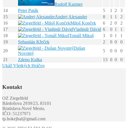
Rudolf Kazmer
14
Peter Paták
5
1
2
3
15
Andrej Alexander
8
1
1
2
16
Miloš Konček
6
2
0
2
17
Vladimír Dávid
6
0
1
1
18
Tomáš Mikuš
3
0
1
1
19
Sebastián Křeček
2
0
0
0
Dušan
20
5
0
0
0
Novotný
21
Zdeno Kulka
13
0
0
0
Ukáž Všetkých Hráčov
Kontakt
OZ Ziegelfeld
Bárdošova 2939/23, 83101
Bratislava-Nové Mesto,
IČO: 51237971
tp.hokejbal@gmail.com