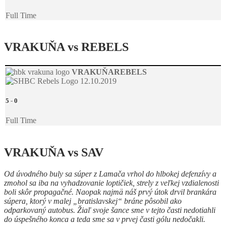
Full Time
VRAKUŇA vs REBELS
VRAKUŇA
REBELS
12.10.2019
5
-
0
Full Time
VRAKUŇA vs SAV
Od úvodného buly sa súper z Lamača vrhol do hlbokej defenzívy a
zmohol sa iba na vyhadzovanie loptičiek, strely z veľkej vzdialenosti
boli skôr propagačné. Naopak najmä náš prvý útok drvil brankára
súpera, ktorý v malej „bratislavskej“ bráne pôsobil ako
odparkovaný autobus. Žiaľ svoje šance sme v tejto časti nedotiahli
do úspešného konca a teda sme sa v prvej časti gólu nedočakli.