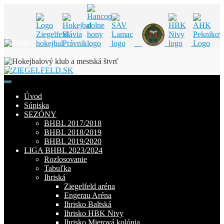
Skip
to
content
Úvod
Súpiska
SEZÓNY
BHBL 2017/2018
BHBL 2018/2019
BHBL 2019/2020
LIGA BHBL 2023/2024
Rozlosovanie
Tabuľka
Ihriská
Ziegelfeld aréna
Engerau Aréna
Ihrisko Baltská
Ihrisko HBK Nivy
Ihrisko Mierová kolónia