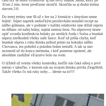
časti hry sa stihol vyfaulovať aj náš nový mladík Šauša, ktorý po
3ťom 2 min. treste predčasne skončil. Skončila sa aj druhá tretina
stavom 2:0.
Do tretej tretiny sme šli už v hre na 2 formácie s úmyslom umne
brániť. Súper napriek niekoľkým presilovkám nenašiel recept na
nášho gólmana, ale v podstate v každej oslabovke sme držali súpera
na dištanc od našej brány, najmä umnou hrou. Na súperovej strane
opäť zvonila konštrukcia bránky po strelách Antla i Soósa a brankár
súpera zneškodnil všetky naše šance. Keď už prišla chyba, keď
brankár súpera z rohu ihriska prihral primo na hokejku nášho
Chovanca, ten pohrdol a prázdnu bránu netrafil. A tak sa stav
nezmenil už do konca stretnutia, i keď pomerne upotené, ale
absolútne zaslúžné víťazstvo bolo na svete.
O týždeň už svietia všetky kontrolky, keďže nás čaká súboj o prvé
miesto v tabuľke, v ktorom nás na svojom ihrisku privíta Ziegelfeld.
Takže všetko čo má ruky nohy… ideme na to!!!!