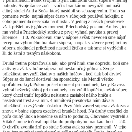
v permanencii, avšak svojimi istými zákrokmi držal súpera v hernej
pohode. Svoje šance zoči – voči s brankárom nevyužili ani naši
elitný strelci Antl a Soós, ktorý nastúpil so sebazaprením. Hralo sa
pomerne tvrdo, najmä súper často v súbojoch používal hokejku z
čoho pramenila nervozita na ihrisku. V jednej z našich presiloviek
však prišiel prvý gólový moment, Priechodský posunul Antlovi, ten
mu vrátil a Priechodský strelou z prvej vyhnal pavúka z pravej
šibenice – 1:0. Pokračovali sme v nápore avšak nevedeli sme nájsť
recept na výborného brankára súpera, naopak v závere prvej tretiny
súper z ojedinelej príležitosti nastrelil žŕďku a tak sme si vydýchli a
šli do šatní z tesným náskokom.
Druhá tretina pokračovala tak, ako prvá hrali sme dopredu, boli sme
aktívny avšak v bráne súpera bol neskutočný gólman. Svoje
príležitosti nevyužil žiadny z našich hráčov i keď tlak bol drvivý.
Súper sa do šancí dostával iba sporadicky, ale Mendl všetko
spoľahlivo kryl. Potom prišiel moment pri mantineli, kedy Ravasz
vyhral bežecký súboj pri mantinely a odvrátil loptičku, avšak súper,
ktorý chcel trafiť loptičku nešťastne zasiahol nášho hráča a
nasledoval trest 2+2 min. 4 minútová presilovka nám dávala
príležitosť na zvýšenie náskoku. Prvý útok zavrel súpera avšak zas a
znova v bráne súpera exceloval brankár hostí. Na druhý trest šiel do
poľa druhý útok a konečne sa nám to podarilo, Chovanec vystrelil a
Vitáloš umne tečoval loptičku do protipohybu brankára hostí – 2:0.
O chvíľu zvonila žrď po strele Soósa atak sa stav nezmenil. V tejto