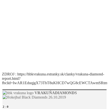
ZDROJ : https://hbkvrakuna.estranky.sk/clanky/vrakuna-diamond-
report.html?
fbclid=IwAR1EduqjgX73TbT8uKHCD7wQG8cEWCTAwmSRt
VRAKUŇA
DIAMONDS
26.10.2019
2
-
0