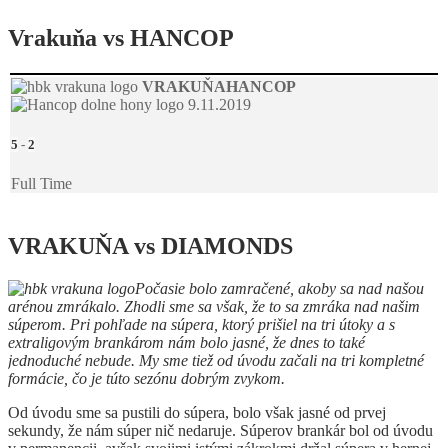
Vrakuňa vs HANCOP
VRAKUŇA
HANCOP
9.11.2019
5
-
2
Full Time
VRAKUŇA vs DIAMONDS
Počasie bolo zamračené, akoby sa nad našou
arénou zmrákalo. Zhodli sme sa však, že to sa zmráka nad našim
súperom. Pri pohľade na súpera, ktorý prišiel na tri útoky a s
extraligovým brankárom nám bolo jasné, že dnes to také
jednoduché nebude. My sme tiež od úvodu začali na tri kompletné
formácie, čo je túto sezónu dobrým zvykom.
Od úvodu sme sa pustili do súpera, bolo však jasné od prvej
sekundy, že nám súper nič nedaruje. Súperov brankár bol od úvodu