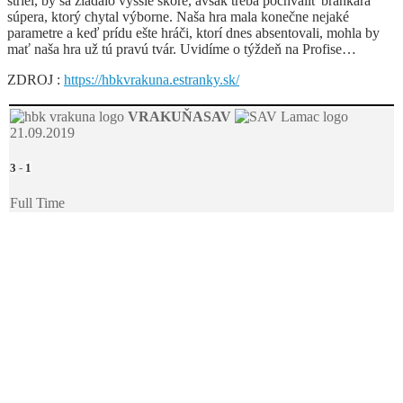
striel, by sa žiadalo vyššie skóre, avšak treba pochváliť brankára
súpera, ktorý chytal výborne. Naša hra mala konečne nejaké
parametre a keď prídu ešte hráči, ktorí dnes absentovali, mohla by
mať naša hra už tú pravú tvár. Uvidíme o týždeň na Profise…
ZDROJ :
https://hbkvrakuna.estranky.sk/
VRAKUŇA
SAV
21.09.2019
3
-
1
Full Time