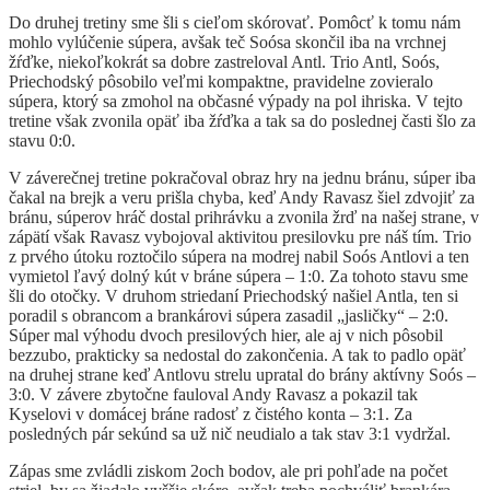
Do druhej tretiny sme šli s cieľom skórovať. Pomôcť k tomu nám
mohlo vylúčenie súpera, avšak teč Soósa skončil iba na vrchnej
žŕďke, niekoľkokrát sa dobre zastreloval Antl. Trio Antl, Soós,
Priechodský pôsobilo veľmi kompaktne, pravidelne zovieralo
súpera, ktorý sa zmohol na občasné výpady na pol ihriska. V tejto
tretine však zvonila opäť iba žŕďka a tak sa do poslednej časti šlo za
stavu 0:0.
V záverečnej tretine pokračoval obraz hry na jednu bránu, súper iba
čakal na brejk a veru prišla chyba, keď Andy Ravasz šiel zdvojiť za
bránu, súperov hráč dostal prihrávku a zvonila žrď na našej strane, v
zápätí však Ravasz vybojoval aktivitou presilovku pre náš tím. Trio
z prvého útoku roztočilo súpera na modrej nabil Soós Antlovi a ten
vymietol ľavý dolný kút v bráne súpera – 1:0. Za tohoto stavu sme
šli do otočky. V druhom striedaní Priechodský našiel Antla, ten si
poradil s obrancom a brankárovi súpera zasadil „jasličky“ – 2:0.
Súper mal výhodu dvoch presilových hier, ale aj v nich pôsobil
bezzubo, prakticky sa nedostal do zakončenia. A tak to padlo opäť
na druhej strane keď Antlovu strelu upratal do brány aktívny Soós –
3:0. V závere zbytočne fauloval Andy Ravasz a pokazil tak
Kyselovi v domácej bráne radosť z čistého konta – 3:1. Za
posledných pár sekúnd sa už nič neudialo a tak stav 3:1 vydržal.
Zápas sme zvládli ziskom 2och bodov, ale pri pohľade na počet