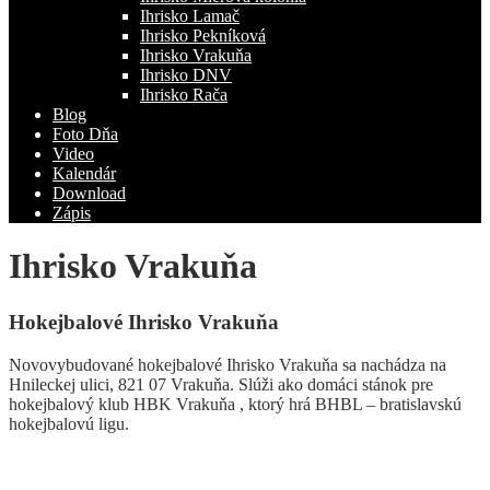
Ihrisko Lamač
Ihrisko Pekníková
Ihrisko Vrakuňa
Ihrisko DNV
Ihrisko Rača
Blog
Foto Dňa
Video
Kalendár
Download
Zápis
Ihrisko Vrakuňa
Hokejbalové Ihrisko Vrakuňa
Novovybudované hokejbalové Ihrisko Vrakuňa sa nachádza na
Hnileckej ulici, 821 07 Vrakuňa. Slúži ako domáci stánok pre
hokejbalový klub HBK Vrakuňa , ktorý hrá BHBL – bratislavskú
hokejbalovú ligu.