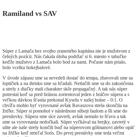
Ramiland vs SAV
Súper z Lamača bez svojho zraneného kapitána nie je mužstvom z
čelných pozícii. Nás čakala úloha podržať si 6. miesto v tabuľke
keďže mužstvo z Lamača bolo bod za nami. Počasie nám prialo,
bolo vcelku hokejbalové.
V úvode zápasu sme sa nevedeli dostať do tempa, zbavovali sme sa
loptičiek a na ihrisku sme sa hľadali. Netlačili sme sa do zakončenia
a strely z diaľky mali charakter skôr propagačný. A tak nás súper
potrestal keď sa pred bránou zorientoval jeden z hráčov súpera a s
veľkou dávkou šťastia prekonal Kyselu v našej bráne – 0:1. O
chvíľu mohlo byť vyrovnané avšak Ravaszova strela skončila na
žrďke. Súper si pomohol v následnom súboji faulom a šli sme do
presilovky. Súpera sme síce zavreli, avšak nemalo to šťavu a tak
sme sa vyrovnania nedočkali. Súper vyčkával na brejky, zavretý v
ulite ale naše strely končili buď na súperovom gólmanovi alebo opäť
na žŕďke keď strieľal Soós. Do prvej prestávky sme teda veľmi