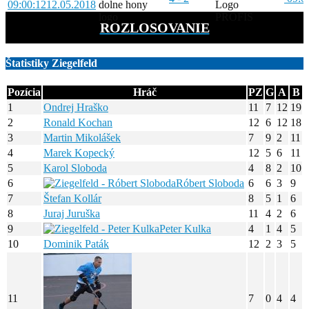
09:00:12
12.05.2018
PROFIS
ROZLOSOVANIE
Štatistiky Ziegelfeld
Pozícia
Hráč
PZ
G
A
B
1
Ondrej Hraško
11
7
12
19
2
Ronald Kochan
12
6
12
18
3
Martin Mikolášek
7
9
2
11
4
Marek Kopecký
12
5
6
11
5
Karol Sloboda
4
8
2
10
6
Róbert Sloboda
6
6
3
9
7
Štefan Kollár
8
5
1
6
8
Juraj Juruška
11
4
2
6
9
Peter Kulka
4
1
4
5
10
Dominik Paták
12
2
3
5
11
7
0
4
4