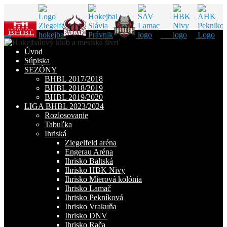
Skip
to
Úvod
content
Súpiska
SEZÓNY
BHBL 2017/2018
BHBL 2018/2019
BHBL 2019/2020
LIGA BHBL 2023/2024
Rozlosovanie
Tabuľka
Ihriská
Ziegelfeld aréna
Engerau Aréna
Ihrisko Baltská
Ihrisko HBK Nivy
Ihrisko Mierová kolónia
Ihrisko Lamač
Ihrisko Pekníková
Ihrisko Vrakuňa
Ihrisko DNV
Ihrisko Rača