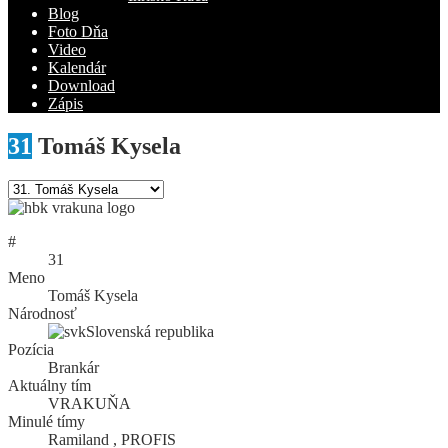
Blog
Foto Dňa
Video
Kalendár
Download
Zápis
31
Tomáš Kysela
#
31
Meno
Tomáš Kysela
Národnosť
Slovenská republika
Pozícia
Brankár
Aktuálny tím
VRAKUŇA
Minulé tímy
Ramiland , PROFIS