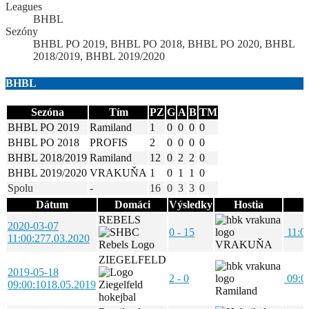
Leagues
BHBL
Sezóny
BHBL PO 2019, BHBL PO 2018, BHBL PO 2020, BHBL
2018/2019, BHBL 2019/2020
BHBL
Sezóna
Tím
PZ
G
A
B
TM
BHBL PO 2019
Ramiland
1
0
0
0
0
BHBL PO 2018
PROFIS
2
0
0
0
0
BHBL 2018/2019
Ramiland
12
0
2
2
0
BHBL 2019/2020
VRAKUŇA
1
0
1
1
0
Spolu
-
16
0
3
3
0
Dátum
Domáci
Výsledky
Hostia
REBELS
2020-03-07
0 - 15
11:0
11:00:27
7.03.2020
VRAKUŇA
ZIEGELFELD
2019-05-18
2 - 0
09:0
09:00:10
18.05.2019
Ramiland