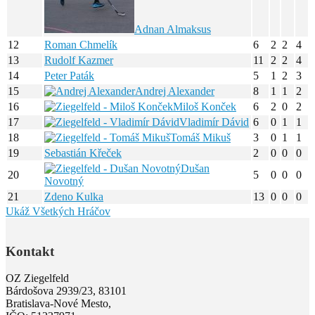
Adnan Almaksus
12
Roman Chmelík
6
2
2
4
13
Rudolf Kazmer
11
2
2
4
14
Peter Paták
5
1
2
3
15
Andrej Alexander
8
1
1
2
16
Miloš Konček
6
2
0
2
17
Vladimír Dávid
6
0
1
1
18
Tomáš Mikuš
3
0
1
1
19
Sebastián Křeček
2
0
0
0
Dušan
20
5
0
0
0
Novotný
21
Zdeno Kulka
13
0
0
0
Ukáž Všetkých Hráčov
Kontakt
OZ Ziegelfeld
Bárdošova 2939/23, 83101
Bratislava-Nové Mesto,