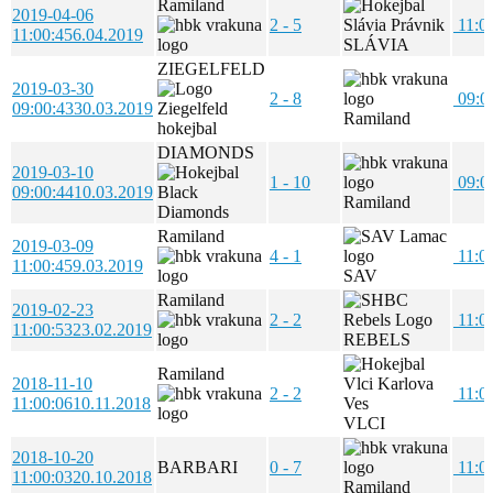
Ramiland
2019-04-06
2 - 5
11:0
11:00:45
6.04.2019
SLÁVIA
ZIEGELFELD
2019-03-30
2 - 8
09:0
09:00:43
30.03.2019
Ramiland
DIAMONDS
2019-03-10
1 - 10
09:0
09:00:44
10.03.2019
Ramiland
Ramiland
2019-03-09
4 - 1
11:0
11:00:45
9.03.2019
SAV
Ramiland
2019-02-23
2 - 2
11:0
11:00:53
23.02.2019
REBELS
Ramiland
2018-11-10
2 - 2
11:0
11:00:06
10.11.2018
VLCI
2018-10-20
BARBARI
0 - 7
11:0
11:00:03
20.10.2018
Ramiland