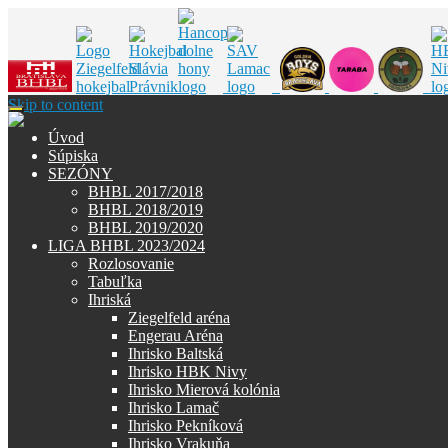
Skip to content
Úvod
Súpiska
SEZÓNY
BHBL 2017/2018
BHBL 2018/2019
BHBL 2019/2020
LIGA BHBL 2023/2024
Rozlosovanie
Tabuľka
Ihriská
Ziegelfeld aréna
Engerau Aréna
Ihrisko Baltská
Ihrisko HBK Nivy
Ihrisko Mierová kolónia
Ihrisko Lamač
Ihrisko Pekníková
Ihrisko Vrakuňa