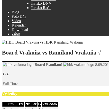
Ihrisko DNV
Ihrisko Rača
Blog
Foto Dňa
Video
Kalendár
Download
Zápis
Board Vrakuňa vs Ramiland Vrakuňa √
Board
Ramiland
8.09.201
4
-
4
Full Time
Výsledky
Tím
1tr.
2tr.
3tr.
G
Výsledok