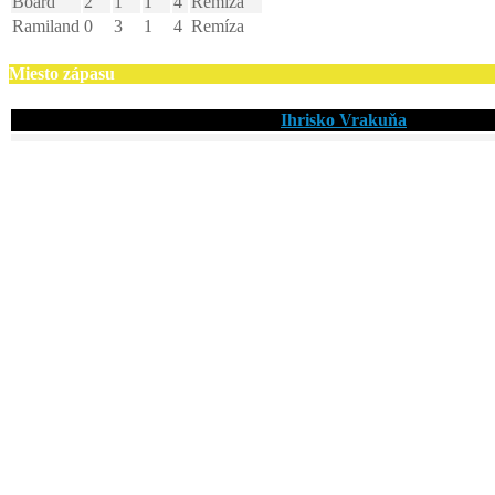
Board
2
1
1
4
Remíza
Ramiland
0
3
1
4
Remíza
Miesto zápasu
Ihrisko Vrakuňa