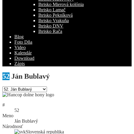
Ihrisko Mierová kolónia
Ihrisko Lamač
Ihrisko Pekníková
Ihrisko Vrakuňa
Ihrisko DNV
Ihrisko Rača
Blog
Foto Dňa
Video
Kalendár
Download
Zápis
52
Ján Bublavý
#
52
Meno
Ján Bublavý
Národnosť
Slovenská republika