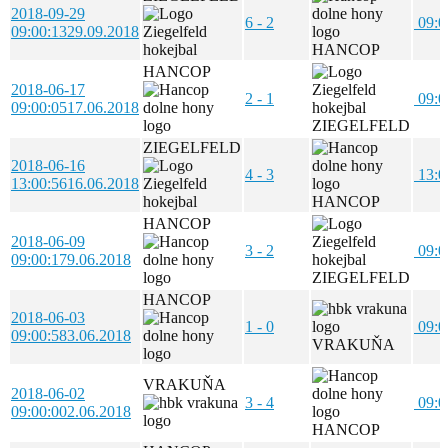
2018-09-29
6 - 2
09:0
09:00:13
29.09.2018
HANCOP
HANCOP
2018-06-17
2 - 1
09:0
09:00:05
17.06.2018
ZIEGELFELD
ZIEGELFELD
2018-06-16
4 - 3
13:0
13:00:56
16.06.2018
HANCOP
HANCOP
2018-06-09
3 - 2
09:0
09:00:17
9.06.2018
ZIEGELFELD
HANCOP
2018-06-03
1 - 0
09:0
09:00:58
3.06.2018
VRAKUŇA
VRAKUŇA
2018-06-02
3 - 4
09:0
09:00:00
2.06.2018
HANCOP