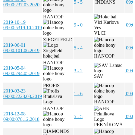
5 - 5
INDIANS
09:0
09:00:23
7.03.2020
HANCOP
2019-10-19
9 - 0
09:0
09:00:53
19.10.2019
VLCI
ZIEGELFELD
2019-06-01
5 - 4
09:0
09:00:10
1.06.2019
HANCOP
HANCOP
2019-05-04
3 - 2
09:0
09:00:29
4.05.2019
SAV
PROFIS
2019-03-23
1 - 6
09:0
09:00:22
23.03.2019
HANCOP
HANCOP
2018-12-08
5 - 5
09:0
09:00:07
8.12.2018
PEKNÍKOVÁ
DIAMONDS