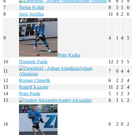
6
Róbert Sloboda
6
6
3
9
7
Štefan Kollár
8
5
1
6
8
Juraj Juruška
11
4
2
6
9
4
1
4
5
Peter Kulka
10
Dominik Paták
12
2
3
5
Adnan
11
7
0
4
4
Almaksus
12
Roman Chmelík
6
2
2
4
13
Rudolf Kazmer
11
2
2
4
14
Peter Paták
5
1
2
3
15
Andrej Alexander
8
1
1
2
16
6
2
0
2