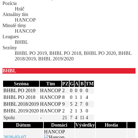
Pozícia
Hráč
Aktuálny tím
HANCOP
Minulé tímy
HANCOP
Leagues
BHBL
Sezóny
BHBL PO 2019, BHBL PO 2018, BHBL PO 2020, BHBL
2018/2019, BHBL 2019/2020
BHBL
Sezóna
Tím
PZ
G
A
B
TM
BHBL PO 2019
HANCOP
2
0
0
0
0
BHBL PO 2018
HANCOP
8
0
1
1
4
BHBL 2018/2019
HANCOP
9
5
2
7
0
BHBL 2019/2020
HANCOP
2
2
1
3
0
Spolu
-
21
7
4
11
4
Dátum
Domáci
Výsledky
Hostia
HANCOP
2020-03-07