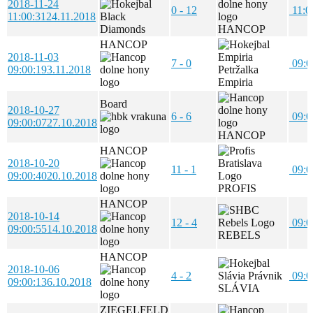
2018-11-24
0 - 12
11:0
11:00:31
24.11.2018
HANCOP
HANCOP
2018-11-03
7 - 0
09:0
09:00:19
3.11.2018
Empiria
Board
2018-10-27
6 - 6
09:0
09:00:07
27.10.2018
HANCOP
HANCOP
2018-10-20
11 - 1
09:0
09:00:40
20.10.2018
PROFIS
HANCOP
2018-10-14
12 - 4
09:0
09:00:55
14.10.2018
REBELS
HANCOP
2018-10-06
4 - 2
09:0
09:00:13
6.10.2018
SLÁVIA
ZIEGELFELD