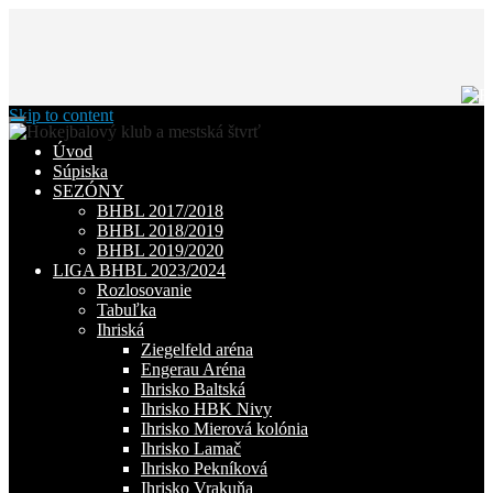
Skip to content
Úvod
Súpiska
SEZÓNY
BHBL 2017/2018
BHBL 2018/2019
BHBL 2019/2020
LIGA BHBL 2023/2024
Rozlosovanie
Tabuľka
Ihriská
Ziegelfeld aréna
Engerau Aréna
Ihrisko Baltská
Ihrisko HBK Nivy
Ihrisko Mierová kolónia
Ihrisko Lamač
Ihrisko Pekníková
Ihrisko Vrakuňa