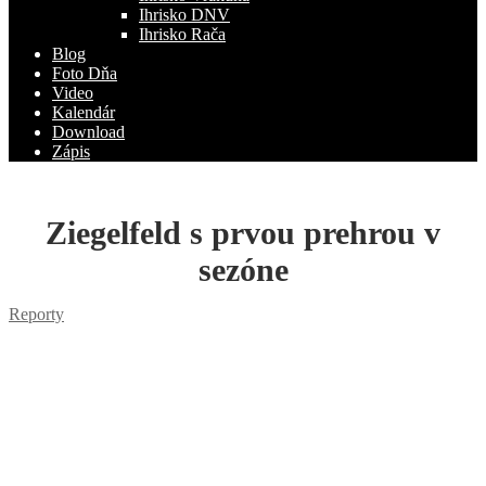
Ihrisko DNV
Ihrisko Rača
Blog
Foto Dňa
Video
Kalendár
Download
Zápis
Ziegelfeld s prvou prehrou v
sezóne
Reporty