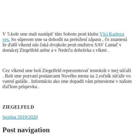
V 5.kole sme mali nastúpiť túto Sobotu proti klubu
Vlci Karlova
ves.
So súperom sme sa dohodli na preložení zápasu , čo znamená
že ďalší víkend nás čaká dvojkolo proti mužstvu SAV Lamač v
domácej Ziegelfeld aréne a v Nedeľu dohrávka s vlkmi .
Cez víkend sme boli Ziegelfeld reprezentovať tentokrát v inej súťaži
. Boli sme pozvaní poslancami Nového mesta na 2.ročník súťaže vo
varení gulášu . Informáciu ako sme dopadli vám prinesieme v našom
ďaľšom príspevku .
ZIEGELFELD
Sezóna 2019/2020
Post navigation