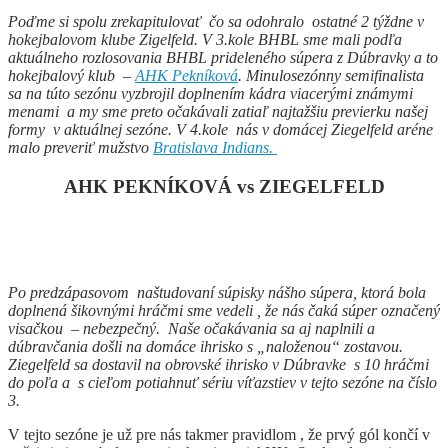
Poďme si spolu zrekapitulovať čo sa odohralo ostatné 2 týždne v
hokejbalovom klube Zigelfeld. V 3.kole BHBL sme mali podľa
aktuálneho rozlosovania BHBL prideleného súpera z Dúbravky a to
hokejbalový klub –
AHK Pekníková
. Minulosezónny semifinalista
sa na túto sezónu vyzbrojil doplnením kádra viacerými známymi
menami a my sme preto očakávali zatiaľ najtažšiu previerku našej
formy v aktuálnej sezóne. V 4.kole nás v domácej Ziegelfeld aréne
malo preveriť mužstvo
Bratislava Indians.
AHK PEKNÍKOVÁ vs ZIEGELFELD
Po predzápasovom naštudovaní súpisky nášho súpera, ktorá bola
doplnená šikovnými hráčmi sme vedeli , že nás čaká súper označený
visačkou – nebezpečný. Naše očakávania sa aj naplnili a
dúbravčania došli na domáce ihrisko s „naloženou“ zostavou.
Ziegelfeld sa dostavil na obrovské ihrisko v Dúbravke s 10 hráčmi
do poľa a s cieľom potiahnuť sériu víťazstiev v tejto sezóne na číslo
3.
V tejto sezóne je už pre nás takmer pravidlom , že prvý gól končí v