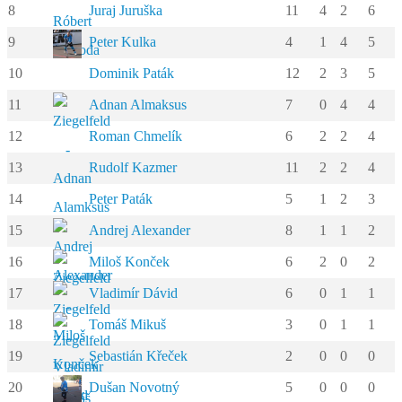
8
Juraj Juruška
11
4
2
6
9
Peter Kulka
4
1
4
5
10
Dominik Paták
12
2
3
5
11
Adnan Almaksus
7
0
4
4
12
Roman Chmelík
6
2
2
4
13
Rudolf Kazmer
11
2
2
4
14
Peter Paták
5
1
2
3
15
Andrej Alexander
8
1
1
2
16
Miloš Konček
6
2
0
2
17
Vladimír Dávid
6
0
1
1
18
Tomáš Mikuš
3
0
1
1
19
Sebastián Křeček
2
0
0
0
20
Dušan Novotný
5
0
0
0