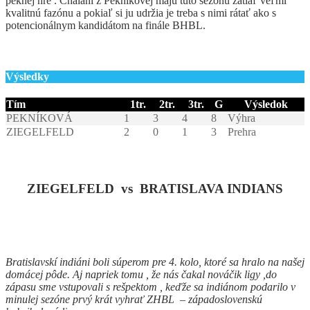
peknej hre . Chalani z Pekníkovej majú túto sezónu zatiaľ veľmi
kvalitnú fazónu a pokiaľ si ju udržia je treba s nimi rátať ako s
potencionálnym kandidátom na finále BHBL.
Výsledky
Tím
1tr.
2tr.
3tr.
G
Výsledok
PEKNÍKOVÁ
1
3
4
8
Výhra
ZIEGELFELD
2
0
1
3
Prehra
ZIEGELFELD vs BRATISLAVA INDIANS
Bratislavskí indiáni boli súperom pre 4. kolo, ktoré sa hralo na našej
domácej pôde. Aj napriek tomu , že nás čakal nováčik ligy ,do
zápasu sme vstupovali s rešpektom , keďže sa indiánom podarilo v
minulej sezóne prvý krát vyhrať ZHBL – západoslovenskú