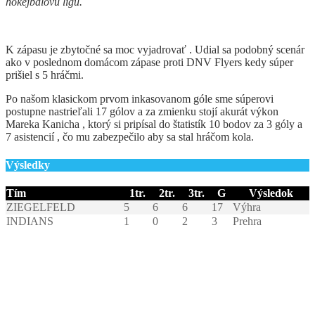
hokejbalovú ligu.
K zápasu je zbytočné sa moc vyjadrovať . Udial sa podobný scenár
ako v poslednom domácom zápase proti DNV Flyers kedy súper
prišiel s 5 hráčmi.
Po našom klasickom prvom inkasovanom góle sme súperovi
postupne nastrieľali 17 gólov a za zmienku stojí akurát výkon
Mareka Kanicha , ktorý si pripísal do štatistík 10 bodov za 3 góly a
7 asistencií , čo mu zabezpečilo aby sa stal hráčom kola.
Výsledky
Tím
1tr.
2tr.
3tr.
G
Výsledok
ZIEGELFELD
5
6
6
17
Výhra
INDIANS
1
0
2
3
Prehra