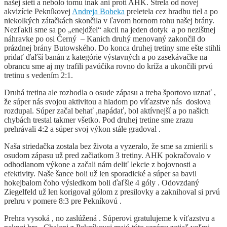
našej sieti a nebolo tomu inak ani proti AHK. Strela od novej
akvizície Pekníkovej
Andreja Bobeka
preletela cez hradbu tiel a po
niekolkých zátačkách skončila v ľavom hornom rohu našej brány.
Nezľakli sme sa po „enejdžel“ akcii na jeden dotyk a po nezištnej
náhravke po osi Černý – Kanich druhý menovaný zakončil do
prázdnej brány Butowského. Do konca druhej tretiny sme ešte stihli
pridať ďaľší banán z kategórie výstavných a po zasekávačke na
obrancu sme aj my trafili pavúčika rovno do kríža a ukončili prvú
tretinu s vedením 2:1.
Druhá tretina ale rozhodla o osude zápasu a treba športovo uznať ,
že súper nás svojou aktivitou a hladom po víťazstve nás doslova
rozdupal. Súper začal behať ,napádať, bol aktívnejší a po našich
chybách trestal takmer všetko. Pod druhej tretine sme zrazu
prehrávali 4:2 a súper svoj výkon stále gradoval .
Naša striedačka zostala bez života a vyzeralo, že sme sa zmierili s
osudom zápasu už pred začiatkom 3 tretiny. AHK pokračovalo v
odhodlanom výkone a začali nám deliť lekcie z bojovnosti a
efektivity. Naše šance boli už len sporadické a súper sa bavil
hokejbalom čoho výsledkom boli ďaľšie 4 góly . Odovzdaný
Ziegelfeld už len korigoval gólom z presilovky a zaknihoval si prvú
prehru v pomere 8:3 pre Pekníkovú .
Prehra vysoká , no zaslúžená . Súperovi gratulujeme k víťazstvu a