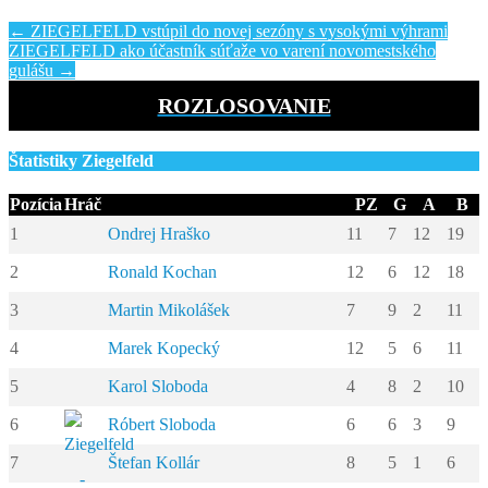
←
ZIEGELFELD vstúpil do novej sezóny s vysokými výhrami
ZIEGELFELD ako účastník súťaže vo varení novomestského
gulášu
→
ROZLOSOVANIE
Štatistiky Ziegelfeld
Pozícia
Hráč
PZ
G
A
B
1
Ondrej Hraško
11
7
12
19
2
Ronald Kochan
12
6
12
18
3
Martin Mikolášek
7
9
2
11
4
Marek Kopecký
12
5
6
11
5
Karol Sloboda
4
8
2
10
6
Róbert Sloboda
6
6
3
9
7
Štefan Kollár
8
5
1
6