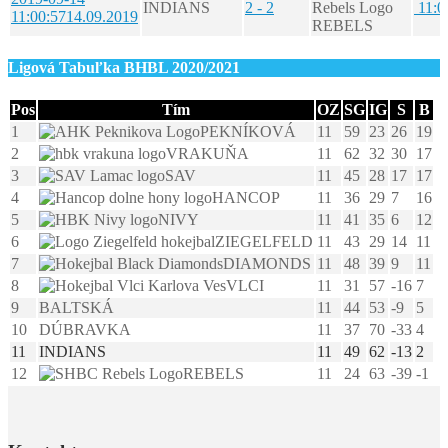
INDIANS
2 - 2
11:0
11:00:57
14.09.2019
REBELS
Ligová Tabuľka BHBL 2020/2021
Pos
Tím
OZ
SG
IG
S
B
1
PEKNÍKOVÁ
11
59
23
26
19
2
VRAKUŇA
11
62
32
30
17
3
SAV
11
45
28
17
17
4
HANCOP
11
36
29
7
16
5
NIVY
11
41
35
6
12
6
ZIEGELFELD
11
43
29
14
11
7
DIAMONDS
11
48
39
9
11
8
VLCI
11
31
57
-16
7
9
BALTSKÁ
11
44
53
-9
5
10
DÚBRAVKA
11
37
70
-33
4
11
INDIANS
11
49
62
-13
2
12
REBELS
11
24
63
-39
-1