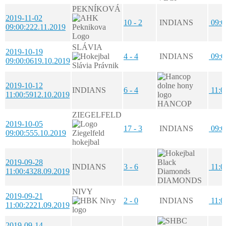
PEKNÍKOVÁ
2019-11-02
10 - 2
INDIANS
09:0
09:00:22
2.11.2019
SLÁVIA
2019-10-19
4 - 4
INDIANS
09:0
09:00:06
19.10.2019
2019-10-12
INDIANS
6 - 4
11:0
11:00:59
12.10.2019
HANCOP
ZIEGELFELD
2019-10-05
17 - 3
INDIANS
09:0
09:00:55
5.10.2019
2019-09-28
INDIANS
3 - 6
11:0
11:00:43
28.09.2019
DIAMONDS
NIVY
2019-09-21
2 - 0
INDIANS
11:0
11:00:22
21.09.2019
2019-09-14