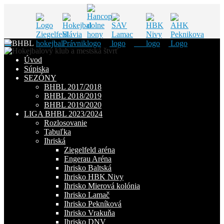
Skip
to
Úvod
content
Súpiska
SEZÓNY
BHBL 2017/2018
BHBL 2018/2019
BHBL 2019/2020
LIGA BHBL 2023/2024
Rozlosovanie
Tabuľka
Ihriská
Ziegelfeld aréna
Engerau Aréna
Ihrisko Baltská
Ihrisko HBK Nivy
Ihrisko Mierová kolónia
Ihrisko Lamač
Ihrisko Pekníková
Ihrisko Vrakuňa
Ihrisko DNV