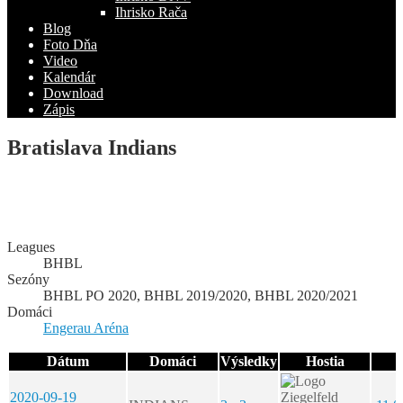
Ihrisko Rača
Blog
Foto Dňa
Video
Kalendár
Download
Zápis
Bratislava Indians
Leagues
BHBL
Sezóny
BHBL PO 2020, BHBL 2019/2020, BHBL 2020/2021
Domáci
Engerau Aréna
Dátum
Domáci
Výsledky
Hostia
2020-09-19