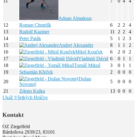
11
7
0
4
4
Adnan Almaksus
12
Roman Chmelík
6
2
2
4
13
Rudolf Kazmer
11
2
2
4
14
Peter Paták
5
1
2
3
15
Andrej Alexander
8
1
1
2
16
Miloš Konček
6
2
0
2
17
Vladimír Dávid
6
0
1
1
18
Tomáš Mikuš
3
0
1
1
19
Sebastián Křeček
2
0
0
0
Dušan
20
5
0
0
0
Novotný
21
Zdeno Kulka
13
0
0
0
Ukáž Všetkých Hráčov
Kontakt
OZ Ziegelfeld
Bárdošova 2939/23, 83101