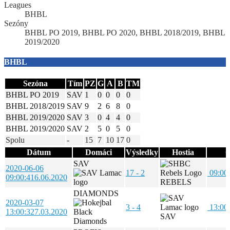
Leagues
BHBL
Sezóny
BHBL PO 2019, BHBL PO 2020, BHBL 2018/2019, BHBL
2019/2020
BHBL
Sezóna
Tím
PZ
G
A
B
TM
BHBL PO 2019
SAV
1
0
0
0
0
BHBL 2018/2019
SAV
9
2
6
8
0
BHBL 2019/2020
SAV
3
0
4
4
0
BHBL 2019/2020
SAV
2
5
0
5
0
Spolu
-
15
7
10
17
0
Dátum
Domáci
Výsledky
Hostia
Č
SAV
2020-06-06
17 - 2
09:00
09:00:41
6.06.2020
REBELS
DIAMONDS
2020-03-07
3 - 4
13:00
13:00:32
7.03.2020
SAV