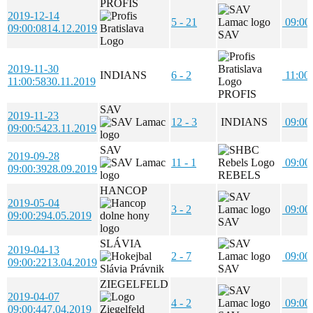
PROFIS
2019-12-14
5 - 21
09:00
09:00:08
14.12.2019
SAV
2019-11-30
INDIANS
6 - 2
11:00
11:00:58
30.11.2019
PROFIS
SAV
2019-11-23
12 - 3
INDIANS
09:00
09:00:54
23.11.2019
SAV
2019-09-28
11 - 1
09:00
09:00:39
28.09.2019
REBELS
HANCOP
2019-05-04
3 - 2
09:00
09:00:29
4.05.2019
SAV
SLÁVIA
2019-04-13
2 - 7
09:00
09:00:22
13.04.2019
SAV
ZIEGELFELD
2019-04-07
4 - 2
09:00
09:00:44
7.04.2019