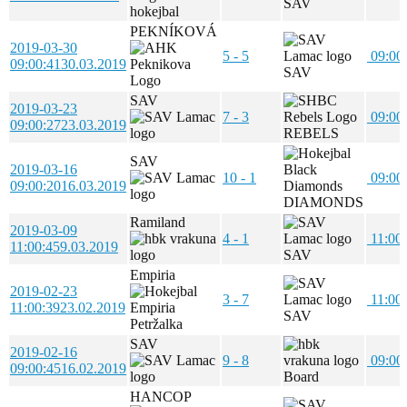
SAV
PEKNÍKOVÁ
2019-03-30
5 - 5
09:00
09:00:41
30.03.2019
SAV
SAV
2019-03-23
7 - 3
09:00
09:00:27
23.03.2019
REBELS
SAV
2019-03-16
10 - 1
09:00
09:00:20
16.03.2019
DIAMONDS
Ramiland
2019-03-09
4 - 1
11:00
11:00:45
9.03.2019
SAV
Empiria
2019-02-23
3 - 7
11:00
11:00:39
23.02.2019
SAV
SAV
2019-02-16
9 - 8
09:00
09:00:45
16.02.2019
Board
HANCOP