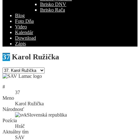
Ihrisko DNV
Ihrisko Rača
Blog
Foto Dňa
Video
Kalendár
Download
Zápis
37
Karol Ružička
#
37
Meno
Karol Ružička
Národnosť
Slovenská republika
Pozícia
Hráč
Aktuálny tím
SAV