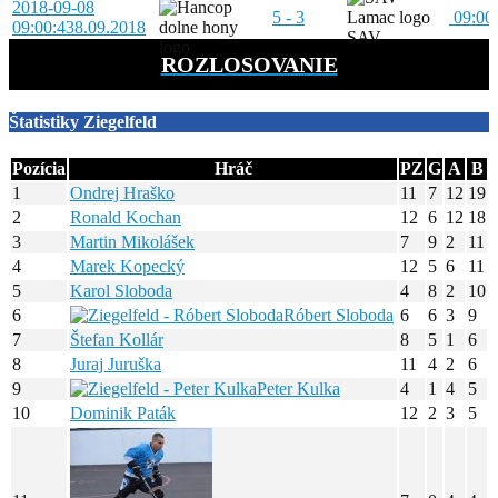
2018-09-08
5 - 3
09:00
09:00:43
8.09.2018
SAV
ROZLOSOVANIE
Štatistiky Ziegelfeld
Pozícia
Hráč
PZ
G
A
B
1
Ondrej Hraško
11
7
12
19
2
Ronald Kochan
12
6
12
18
3
Martin Mikolášek
7
9
2
11
4
Marek Kopecký
12
5
6
11
5
Karol Sloboda
4
8
2
10
6
Róbert Sloboda
6
6
3
9
7
Štefan Kollár
8
5
1
6
8
Juraj Juruška
11
4
2
6
9
Peter Kulka
4
1
4
5
10
Dominik Paták
12
2
3
5