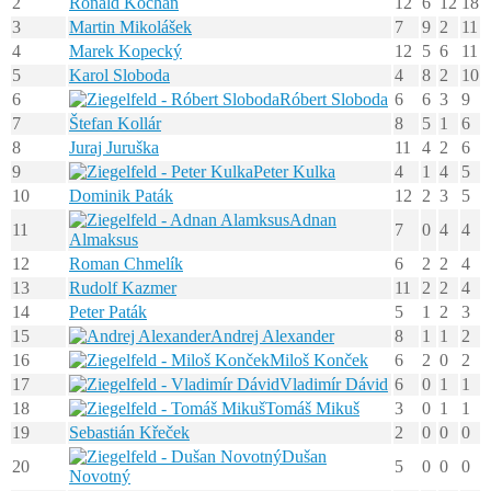
2
Ronald Kochan
12
6
12
18
3
Martin Mikolášek
7
9
2
11
4
Marek Kopecký
12
5
6
11
5
Karol Sloboda
4
8
2
10
6
Róbert Sloboda
6
6
3
9
7
Štefan Kollár
8
5
1
6
8
Juraj Juruška
11
4
2
6
9
Peter Kulka
4
1
4
5
10
Dominik Paták
12
2
3
5
Adnan
11
7
0
4
4
Almaksus
12
Roman Chmelík
6
2
2
4
13
Rudolf Kazmer
11
2
2
4
14
Peter Paták
5
1
2
3
15
Andrej Alexander
8
1
1
2
16
Miloš Konček
6
2
0
2
17
Vladimír Dávid
6
0
1
1
18
Tomáš Mikuš
3
0
1
1
19
Sebastián Křeček
2
0
0
0
Dušan
20
5
0
0
0
Novotný