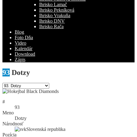
Ihrisko Lamač
Ihrisko Pekníková
Ihrisko Vrakuňa
Ihrisko DNV
Ihrisko Rača
Blog
Foto Dňa
Video
Kalendár
Download
Zápis
93
Dotzy
#
93
Meno
Dotzy
Národnosť
Slovenská republika
Pozícia