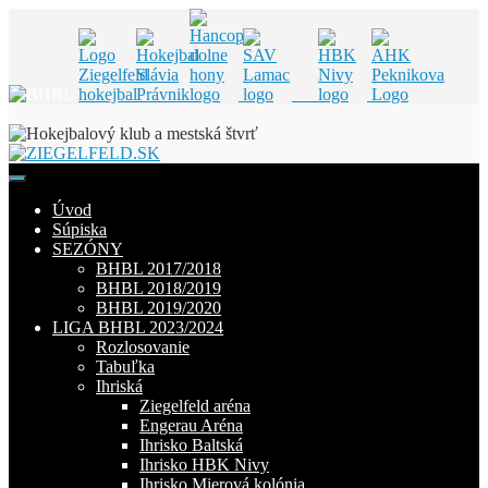
Skip
to
content
Úvod
Súpiska
SEZÓNY
BHBL 2017/2018
BHBL 2018/2019
BHBL 2019/2020
LIGA BHBL 2023/2024
Rozlosovanie
Tabuľka
Ihriská
Ziegelfeld aréna
Engerau Aréna
Ihrisko Baltská
Ihrisko HBK Nivy
Ihrisko Mierová kolónia