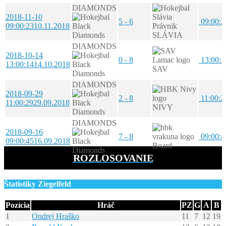
DIAMONDS
2018-11-10
5 - 6
09:00:2
09:00:23
10.11.2018
SLÁVIA
DIAMONDS
2018-10-14
0 - 8
13:00:1
13:00:14
14.10.2018
SAV
DIAMONDS
2018-09-29
2 - 8
11:00:2
11:00:29
29.09.2018
NIVY
DIAMONDS
2018-09-16
7 - 8
09:00:4
09:00:45
16.09.2018
Board
ROZLOSOVANIE
Štatistiky Ziegelfeld
Pozícia
Hráč
PZ
G
A
B
1
Ondrej Hraško
11
7
12
19