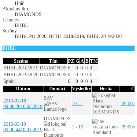
Hráč
Aktuálny tím
DIAMONDS
Leagues
BHBL
Sezóny
BHBL PO 2020, BHBL 2018/2019, BHBL 2019/2020
BHBL
Sezóna
Tím
PZ
G
A
B
TM
BHBL 2018/2019
DIAMONDS
6
0
0
0
4
BHBL 2019/2020
DIAMONDS
0
0
0
0
0
Spolu
-
6
0
0
0
4
Dátum
Domáci
Výsledky
Hostia
Ča
SAV
2019-03-16
10 - 1
09:00:2
09:00:20
16.03.2019
DIAMONDS
DIAMONDS
2019-03-10
1 - 10
09:00:4
09:00:44
10.03.2019
Ramiland