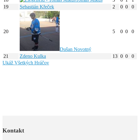
19
Sebastián Křeček
2
0
0
0
20
5
0
0
0
Dušan Novotný
21
Zdeno Kulka
13
0
0
0
Ukáž Všetkých Hráčov
Kontakt