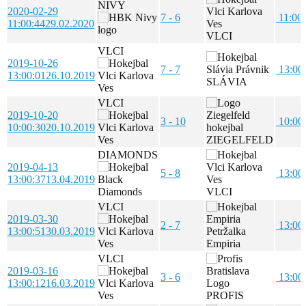
NIVY
2020-02-29
7 - 6
11:00
11:00:44
29.02.2020
VLCI
VLCI
2019-10-26
7 - 7
13:00
13:00:01
26.10.2019
SLÁVIA
VLCI
2019-10-20
3 - 10
10:00
10:00:30
20.10.2019
ZIEGELFELD
DIAMONDS
2019-04-13
5 - 8
13:00
13:00:37
13.04.2019
VLCI
VLCI
2019-03-30
2 - 7
13:00
13:00:51
30.03.2019
Empiria
VLCI
2019-03-16
3 - 6
13:00
13:00:12
16.03.2019
PROFIS