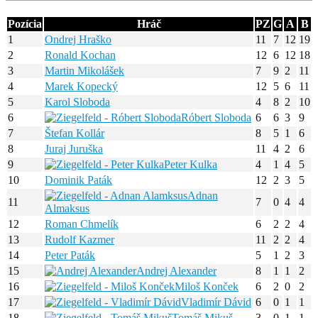
Pozícia
Hráč
PZ
G
A
B
1
Ondrej Hraško
11
7
12
19
2
Ronald Kochan
12
6
12
18
3
Martin Mikolášek
7
9
2
11
4
Marek Kopecký
12
5
6
11
5
Karol Sloboda
4
8
2
10
6
Róbert Sloboda
6
6
3
9
7
Štefan Kollár
8
5
1
6
8
Juraj Juruška
11
4
2
6
9
Peter Kulka
4
1
4
5
10
Dominik Paták
12
2
3
5
Adnan
11
7
0
4
4
Almaksus
12
Roman Chmelík
6
2
2
4
13
Rudolf Kazmer
11
2
2
4
14
Peter Paták
5
1
2
3
15
Andrej Alexander
8
1
1
2
16
Miloš Konček
6
2
0
2
17
Vladimír Dávid
6
0
1
1
18
Tomáš Mikuš
3
0
1
1