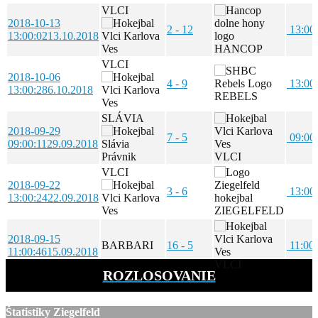
VLCI
2018-10-13
2 - 12
13:00
13:00:02
13.10.2018
HANCOP
VLCI
2018-10-06
4 - 9
13:00
13:00:28
6.10.2018
REBELS
SLÁVIA
2018-09-29
7 - 5
09:00
09:00:11
29.09.2018
VLCI
VLCI
2018-09-22
3 - 6
13:00
13:00:24
22.09.2018
ZIEGELFELD
2018-09-15
BARBARI
16 - 5
11:00
11:00:46
15.09.2018
VLCI
ROZLOSOVANIE
Štatistiky Ziegelfeld