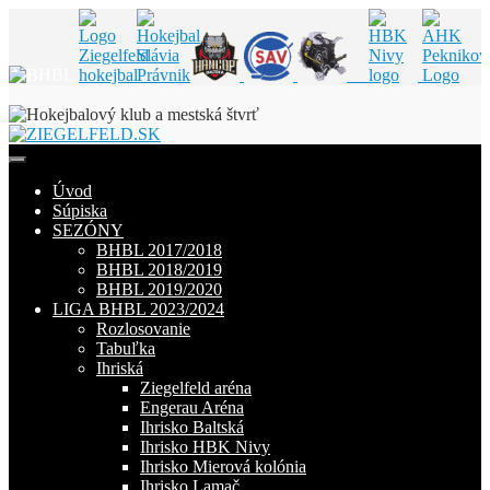
Skip
to
content
Úvod
Súpiska
SEZÓNY
BHBL 2017/2018
BHBL 2018/2019
BHBL 2019/2020
LIGA BHBL 2023/2024
Rozlosovanie
Tabuľka
Ihriská
Ziegelfeld aréna
Engerau Aréna
Ihrisko Baltská
Ihrisko HBK Nivy
Ihrisko Mierová kolónia
Ihrisko Lamač