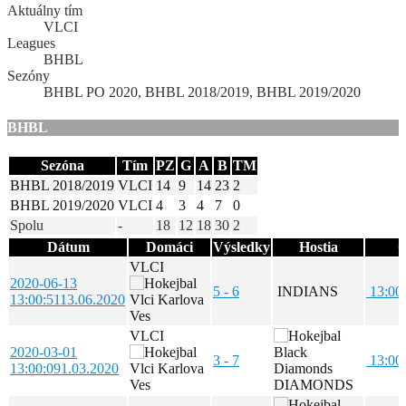
Aktuálny tím
VLCI
Leagues
BHBL
Sezóny
BHBL PO 2020, BHBL 2018/2019, BHBL 2019/2020
BHBL
Sezóna
Tím
PZ
G
A
B
TM
BHBL 2018/2019
VLCI
14
9
14
23
2
BHBL 2019/2020
VLCI
4
3
4
7
0
Spolu
-
18
12
18
30
2
Dátum
Domáci
Výsledky
Hostia
Č
VLCI
2020-06-13
5 - 6
INDIANS
13:00
13:00:51
13.06.2020
VLCI
2020-03-01
3 - 7
13:00
13:00:09
1.03.2020
DIAMONDS