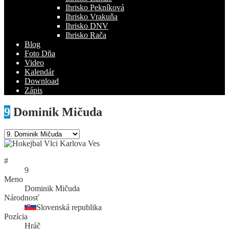
Ihrisko Pekníková
Ihrisko Vrakuňa
Ihrisko DNV
Ihrisko Rača
Blog
Foto Dňa
Video
Kalendár
Download
Zápis
9
Dominik Mičuda
#
9
Meno
Dominik Mičuda
Národnosť
Slovenská republika
Pozícia
Hráč