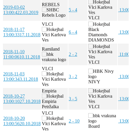
REBELS
2019-03-02
5 - 4
13:00
13:00:42
2.03.2019
VLCI
VLCI
2018-11-17
6 - 4
13:00
13:00:33
17.11.2018
DIAMONDS
Ramiland
2018-11-10
2 - 2
11:00
11:00:06
10.11.2018
VLCI
VLCI
2018-11-03
3 - 2
13:00
13:00:34
3.11.2018
NIVY
Empiria
2018-10-27
3 - 5
13:00
13:00:10
27.10.2018
VLCI
VLCI
2018-10-20
2 - 10
13:00
13:00:56
20.10.2018
Board