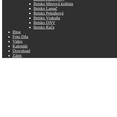
Ihrisko Mierová kolónia
Ihrisko Lamač
Ihrisko Pekníková
Ihrisko Vrakuňa
Ihrisko DNV
Ihrisko Rača
Blog
Foto Dňa
Video
Kalendár
Download
Zápis