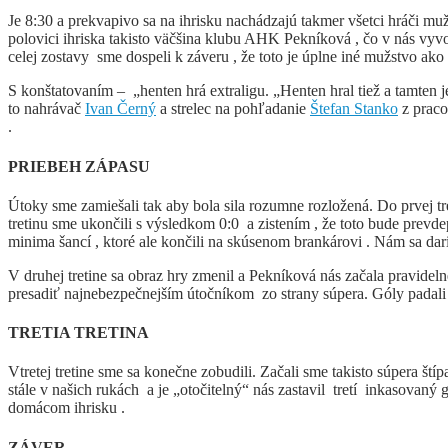
Je 8:30 a prekvapivo sa na ihrisku nachádzajú takmer všetci hráči mu
polovici ihriska takisto väčšina klubu AHK Pekníková , čo v nás vyvo
celej zostavy sme dospeli k záveru , že toto je úplne iné mužstvo ako
S konštatovaním – „henten hrá extraligu. „Henten hral tiež a tamten 
to nahrávač
Ivan Černý
a strelec na pohľadanie
Štefan Stanko
z praco
.
PRIEBEH ZÁPASU
Útoky sme zamiešali tak aby bola sila rozumne rozložená. Do prvej tr
tretinu sme ukončili s výsledkom 0:0 a zistením , že toto bude prev
minima šancí , ktoré ale končili na skúsenom brankárovi . Nám sa dar
V druhej tretine sa obraz hry zmenil a Pekníková nás začala pravideln
presadiť najnebezpečnejším útočníkom zo strany súpera. Góly padali
TRETIA TRETINA
Vtretej tretine sme sa konečne zobudili. Začali sme takisto súpera 
stále v našich rukách a je „otočitelný“ nás zastavil tretí inkasovaný
domácom ihrisku .
ZÁVER