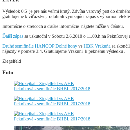
Výsledok 0:5 je pre nás veľmi krutý. Zdvíha varovný prst do druhé
gratulujeme k víťazstvu, odohrali vynikajúci zápas s výbornou efek
Informácie o strelcoch a ďalšie informácie nájdete nižšie v článku.
Ďalší zápas
sa uskutoční v Sobotu 2.6.2018 o 11.00.h na Pekníkovej ul
Druhé semifinále
HANCOP Dolné hony
vs
HBK Vrakuňa
sa skončil
nájazdy v pomere 3:4. Gratulujeme Vrakuni k peknému výsledku .
Ziegelfeld
Foto