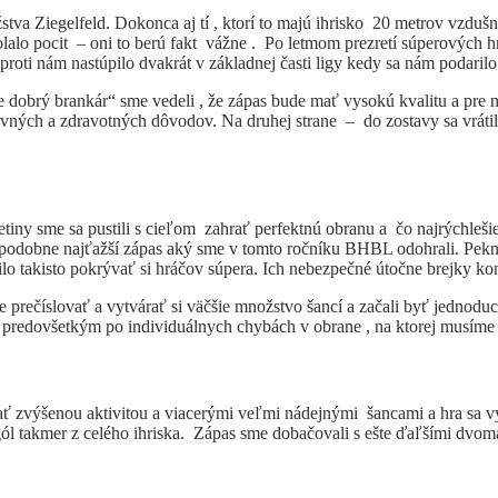
žstva Ziegelfeld. Dokonca aj tí , ktorí to majú ihrisko 20 metrov vzduš
lalo pocit – oni to berú fakt vážne . Po letmom prezretí súperových h
 proti nám nastúpilo dvakrát v základnej časti ligy kedy sa nám podaril
je dobrý brankár“ sme vedeli , že zápas bude mať vysokú kvalitu a pre 
vných a zdravotných dôvodov. Na druhej strane – do zostavy sa vrát
etiny sme sa pustili s cieľom zahrať perfektnú obranu a čo najrýchleš
depodobne najťažší zápas aký sme v tomto ročníku BHBL odohrali. Pekn
ilo takisto pokrývať si hráčov súpera. Ich nebezpečné útočne brejky ko
e prečíslovať a vytvárať si väčšie množstvo šancí a začali byť jednoduc
 predovšetkým po individuálnych chybách v obrane , na ktorej musíme
štípať zvýšenou aktivitou a viacerými veľmi nádejnými šancami a hra sa
 gól takmer z celého ihriska. Zápas sme dobačovali s ešte ďaľšími dvom