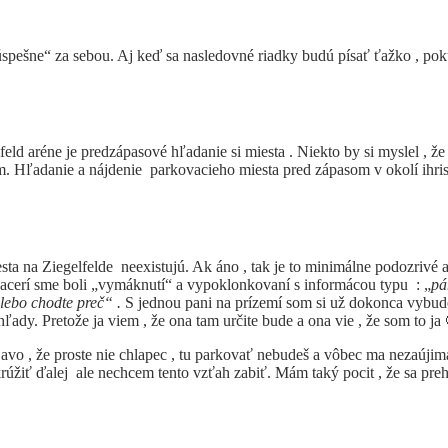
úspešne“ za sebou. Aj keď sa nasledovné riadky budú písať ťažko , pok
aréne je predzápasové hľadanie si miesta . Niekto by si myslel , že sa
som. Hľadanie a nájdenie parkovacieho miesta pred zápasom v okolí i
iesta na Ziegelfelde neexistujú. Ak áno , tak je to minimálne podozriv
iacerí sme boli „vymáknutí“ a vypoklonkovaní s informácou typu : „
pá
alebo chodte preč“ .
S jednou pani na prízemí som si už dokonca vybud
dy. Pretože ja viem , že ona tam určite bude a ona vie , že som to ja
, že proste nie chlapec , tu parkovať nebudeš a vôbec ma nezaújima ,
 krúžiť ďalej ale nechcem tento vzťah zabiť. Mám taký pocit , že sa 