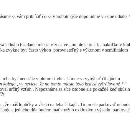
úsime sa vám priblížiť čo sa v Sobotnajšie dopoludnie vlastne udialo v
 jedná o hľadanie miesta v zostave , no nie je to tak , nakoľko v klub
hriska zvykne byť často výkon porovnateľný s výkonom v semifinálom
é a treba byť neustále v plnom strehu. Umne sa vyhýbať číhajúcim
n kolega , vy neviete že na tomto mieste bolo kedysi vyšráfované ?
“
oval určitý vzťah . Nepoznáme sa síce osobne ale pokaždé keď skúsim
 🙂
 že máš loptičky a všetci na teba čakajú . Tu proste parkovať nebudeš
prehľbuje a jedného dňa budem mať možno exkluzívnu výsadu parkovať 