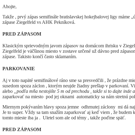
Ahojte,
Takže , prvý zápas semifinále bratislavskej hokejbalovej ligy máme „
zápase Ziegelfeld vs AHK Pekníková.
PRED ZÁPASOM
Klasickým sprievodným javom zápasov na domácom ihrisku v Ziegelfeld 
Ziegelfeld je väčšinou miesto v zostave určené už dávno pred zápa
zápase. Takisto končí často sklamaním.
PARKOVANIE
Aj v toto napäté semifinálové ráno sme sa presvedčili , že prázdne m
susedom spoza záclon , ktorým neujde žiadny prešlap v parkovaní. V
alebo
„podľa mňa nestojiíte 5 m od prechodu , takže si to dajte inde 
zaparkovať na miesto pod jej oknami automaticky sa nám stretnú pohľa
Miernym pokývaním hlavy spoza jemne odhrnutej záclony mi dá najavo 
Je to super. Vždy sa tam snažím zaparkovať aj keď viem , že budem
tomto mieste iba ja . Uletel som ale od témy , takže poďme späť.
PRED ZÁPASOM