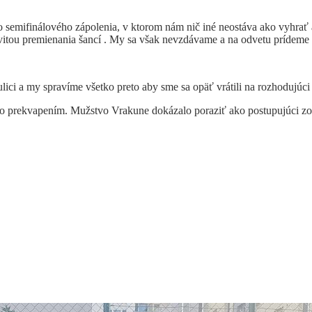
ho semifinálového zápolenia, v ktorom nám nič iné neostáva ako vyhr
tivitou premienania šancí . My sa však nevzdávame a na odvetu prídem
ici a my spravíme všetko preto aby sme sa opäť vrátili na rozhodujúci
o prekvapením. Mužstvo Vrakune dokázalo poraziť ako postupujúci zo 6