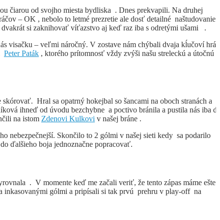
nou čiarou od svojho miesta bydliska . Dnes prekvapili. Na druhej
ráčov – OK , nebolo to letmé prezretie ale dosť detailné naštudovanie
o dvakrát si zaknihovať víťazstvo aj keď raz iba s odretými ušami .
nás visačku – veľmi náročný. V zostave nám chýbali dvaja kĺučoví hráč
il
Peter Paták
, ktorého prítomnosť vždy zvýši našu streleckú a útočnú s
ie skórovať. Hral sa opatrný hokejbal so šancami na oboch stranách a
íková ihneď od úvodu bezchybne a poctivo bránila a pustila nás iba d
nčili na istom
Zdenovi Kulkovi
v našej bráne .
ho nebezpečnejší. Skončilo to 2 gólmi v našej sieti kedy sa podarilo
 do ďalšieho boja jednoznačne popracovať.
 vyrovnala . V momente keď me začali veriť, že tento zápas máme ešte
a inkasovanými gólmi a pripísali si tak prvú prehru v play-off na