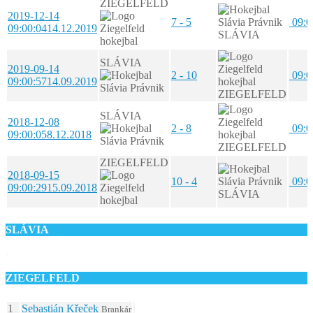
ZIEGELFELD
2019-12-14
7 - 5
09:0
09:00:04
14.12.2019
SLÁVIA
SLÁVIA
2019-09-14
2 - 10
09:0
09:00:57
14.09.2019
ZIEGELFELD
SLÁVIA
2018-12-08
2 - 8
09:0
09:00:05
8.12.2018
ZIEGELFELD
ZIEGELFELD
2018-09-15
10 - 4
09:0
09:00:29
15.09.2018
SLÁVIA
SLÁVIA
ZIEGELFELD
1
Sebastián Křeček
Brankár