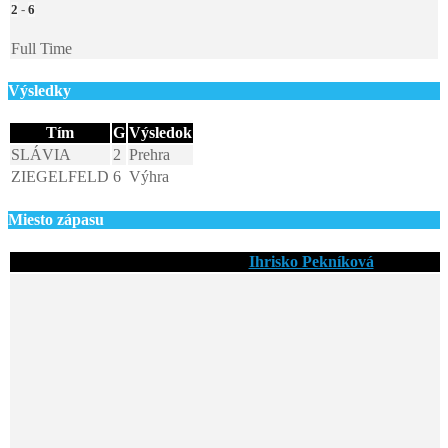
2
-
6
Full Time
Výsledky
Tím
G
Výsledok
SLÁVIA
2
Prehra
ZIEGELFELD
6
Výhra
Miesto zápasu
Ihrisko Pekníková