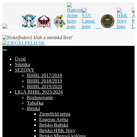
Skip
to
content
Úvod
Súpiska
SEZÓNY
BHBL 2017/2018
BHBL 2018/2019
BHBL 2019/2020
LIGA BHBL 2023/2024
Rozlosovanie
Tabuľka
Ihriská
Ziegelfeld aréna
Engerau Aréna
Ihrisko Baltská
Ihrisko HBK Nivy
Ihrisko Mierová kolónia