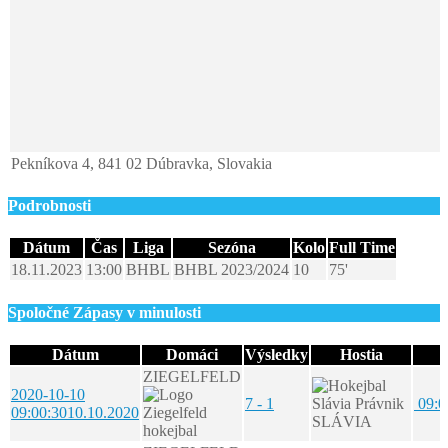
Pekníkova 4, 841 02 Dúbravka, Slovakia
Podrobnosti
Dátum
Čas
Liga
Sezóna
Kolo
Full Time
18.11.2023
13:00
BHBL
BHBL 2023/2024
10
75'
Spoločné Zápasy v minulosti
Dátum
Domáci
Výsledky
Hostia
ZIEGELFELD
2020-10-10
7 - 1
09:0
09:00:30
10.10.2020
SLÁVIA