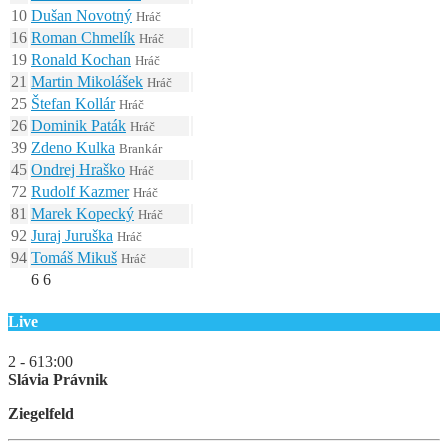
10
Dušan Novotný
Hráč
16
Roman Chmelík
Hráč
19
Ronald Kochan
Hráč
21
Martin Mikolášek
Hráč
25
Štefan Kollár
Hráč
26
Dominik Paták
Hráč
39
Zdeno Kulka
Brankár
45
Ondrej Hraško
Hráč
72
Rudolf Kazmer
Hráč
81
Marek Kopecký
Hráč
92
Juraj Juruška
Hráč
94
Tomáš Mikuš
Hráč
6
6
Live
2 - 6
13:00
Slávia Právnik
Ziegelfeld