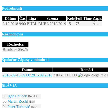
Podrobnosti
Dátum
Čas
Liga
Sezóna
Kolo
Full Time
Zápis
8.12.2018
9:00
BHBL
BHBL 2018/2019
15
75'
Áno
Rozhodcovia
Rozhodca
Branislav Slezák
Spoločné Zápasy v minulosti
Dátum
Domáci
2018-09-15 09:00:29
15.09.2018
ZIEGELFELD
SLÁVIA
0
Igor Houdek
Brankár
00
Martin Rochl
Hráč
9
Peter Turkovič
Hráč