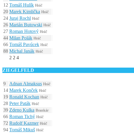
12
Tomáš Hulík
Hráč
20
Marek Kimlička
Hráč
24
Juraj Rochl
Hráč
26
Marián Butowski
Hráč
27
Roman Hotový
Hráč
44
Milan Polák
Hráč
66
Tomáš Pavúcek
Hráč
88
Michal Janák
Hráč
2
2
4
ZIEGELFELD
9
Adnan Almaksus
Hráč
14
Marek Konček
Hráč
19
Ronald Kochan
Hráč
28
Peter Paták
Hráč
39
Zdeno Kulka
Brankár
66
Roman Tichý
Hráč
72
Rudolf Kazmer
Hráč
94
Tomáš Mikuš
Hráč