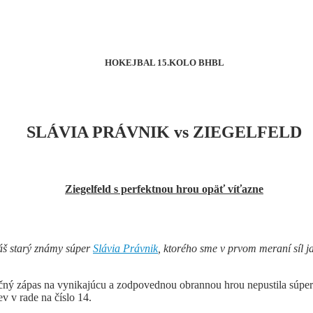
HOKEJBAL 15.KOLO BHBL
SLÁVIA PRÁVNIK vs ZIEGELFELD
Ziegelfeld s perfektnou hrou opäť víťazne
áš starý známy súper
Slávia Právnik
, ktorého sme v prvom meraní síl ja
 náročný zápas na vynikajúcu a zodpovednou obrannou hrou nepustila sú
v v rade na číslo 14.