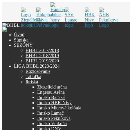
Skip
to
Úvod
content
Súpiska
SEZÓNY
BHBL 2017/2018
BHBL 2018/2019
BHBL 2019/2020
LIGA BHBL 2023/2024
Rozlosovanie
Tabuľka
Ihriská
Ziegelfeld aréna
Engerau Aréna
Ihrisko Baltská
Ihrisko HBK Nivy
Ihrisko Mierová kolónia
Ihrisko Lamač
Ihrisko Pekníková
Ihrisko Vrakuňa
Ihrisko DNV