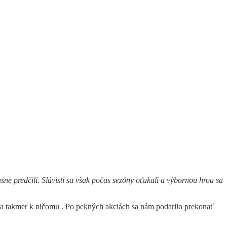
sne predčili. Slávisti sa však počas sezóny oťukali a výbornou hrou sa 
pera takmer k ničomu . Po pekných akciách sa nám podarilo prekonať