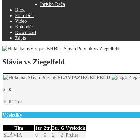
Ihrisko Rača
Blog
Foto Dňa
Video
Kalendár
Download
Zápis
Slávia vs Ziegelfeld
SLÁVIA
ZIEGELFELD
2
-
8
Full Time
Výsledky
Tím
1tr.
2tr.
3tr.
G
Výsledok
SLÁVIA
0
0
2
2
Prehra