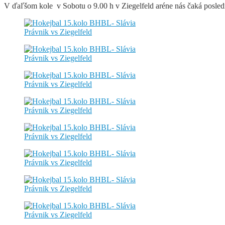
V ďaľšom kole v Sobotu o 9.00 h v Ziegelfeld aréne nás čaká posledný 