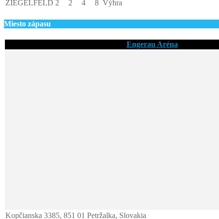
ZIEGELFELD
2
2
4
8
Výhra
Miesto zápasu
Engerau Aréna
Kopčianska 3385, 851 01 Petržalka, Slovakia