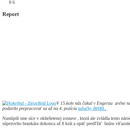
8
6
Report
V 15.kole nás čakal v Engerau aréne n
podarilo prepracovať sa až na 4. pozíciu
tabuľky BHBL.
Nastúpili sme síce v okliešetenej zostave , ktorá ale zvládla tento
súperovho brankára dokonca až 8 krát a opäť predľžiť šnúru víťazstie