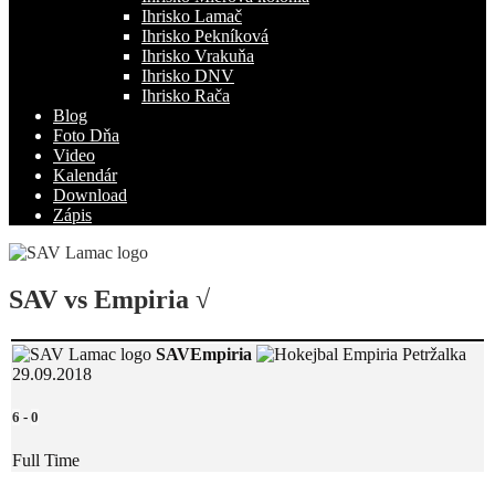
Ihrisko Lamač
Ihrisko Pekníková
Ihrisko Vrakuňa
Ihrisko DNV
Ihrisko Rača
Blog
Foto Dňa
Video
Kalendár
Download
Zápis
SAV vs Empiria √
SAV
Empiria
29.09.2018
6
-
0
Full Time