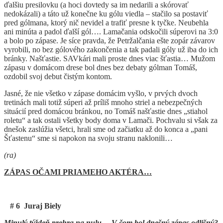
ďalšiu presilovku (a hoci dovtedy sa im nedarili a skórovať
nedokázali) a táto už konečne ku gólu viedla – stačilo sa postaviť
pred gólmana, ktorý nič nevidel a trafiť presne k tyčke. Neubehla
ani minúta a padol ďalší gól…. Lamačania odskočili súperovi na 3:0
a bolo po zápase. Je síce pravda, že Petržalčania ešte zopár závarov
vyrobili, no bez gólového zakončenia a tak padali góly už iba do ich
bránky. Našťastie. SAVkári mali proste dnes viac šťastia… Mužom
zápasu v domácom drese bol dnes bez debaty gólman Tomáš,
ozdobil svoj debut čistým kontom.
Jasné, že nie všetko v zápase domácim vyšlo, v prvých dvoch
tretinách mali totiž súperi až príliš mnoho striel a nebezpečných
situácií pred domácou bránkou, no Tomáš našťastie dnes „stiahol
roletu“ a tak ostali všetky body doma v Lamači. Pochvalu si však za
dnešok zaslúžia všetci, hrali sme od začiatku až do konca a „pani
Šťastenu“ sme si napokon na svoju stranu naklonili…
(ra)
ZÁPAS OČAMI PRIAMEHO AKTÉRA…
# 6 Juraj Biely
Minulý týždeň prehra na nulu… V čom bol dnešný zápas odlišný?