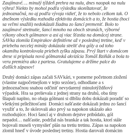
Zaujímavé…. minulý týždeň prehra na nulu, dnes naopak na nulu
výhra! Niekto by mohol podľa výsledku skonštatovať, že
jednoznačná, no aj podľa vývoja vidieť, že to nebolo celkom tak. O
dnešnom výsledku rozhodla efektivita domácich a to, že hostia (hoci
sa veľmi snažili) nedokázali žiadnu zo šancí premeniť. Bolo to
zaujímavé stretnutie, šancí mnoho na oboch stranách, výborné
výkony oboch gólmanov a asi aj viac šťastia na domácej strane.
SAVka zlomila Empirakov definitívne až v poslednej tretine, keď v
priebehu necelej minúty dokázala streliť dva góly a od toho
okamihu kontrolovala priebeh zyšku zápasu. Prvý štart v domácom
drese si pripísala nová gólmanská akvizícia Tomáš Bziňák a bola to
veru premiéra ako z partesu. Gratulujeme a držíme palce do
ďalších zápasov!
Druhý domáci zápas začali SAVkári, v pomerne početnom zložení
(vlastne najpočetnejšom v tejto sezóne), odhodlane a s
jednoznačnou snahou odčiniť nevydarený minulotýždňový
výpadok. Hra sa prelievala z jednej strany na druhú, oba tímy
šliapali naplno, no obaja gólmani si dlhšiu dobu dokázali poradiť so
všetkými príležitosťami Domáci našťastie dokázali jednu zo šancí
využiť a to, že skórovali ako prvý sa napokon ukázalo ako
rozhodujúce. Hoci šancí aj v druhom dejstve pribúdalo, gól
nepadol… našťastie, podržal nás brankár a tak hostia, ktorí stále
bojovali museli vymyslieť plán na tretiu tretinu. Zápas sa napokon
zlomil hneď v úvode poslednej tretiny. Hostia darovali domácim