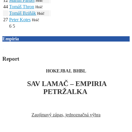
12
Martin Pardel
Hráč
44
Tomáš Thron
Hráč
Tomáš Bziňák
Hráč
27
Peter Kotes
Hráč
6
5
Empiria
Report
HOKEJBAL BHBL
SAV LAMAČ – EMPIRIA
PETRŽALKA
Zaujímavý zápas, jednoznačná výhra