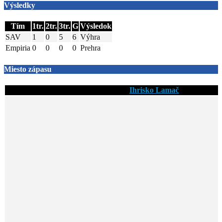
Výsledky
Tím
1tr.
2tr.
3tr.
G
Výsledok
SAV
1
0
5
6
Výhra
Empiria
0
0
0
0
Prehra
Miesto zápasu
Ihrisko Lamač