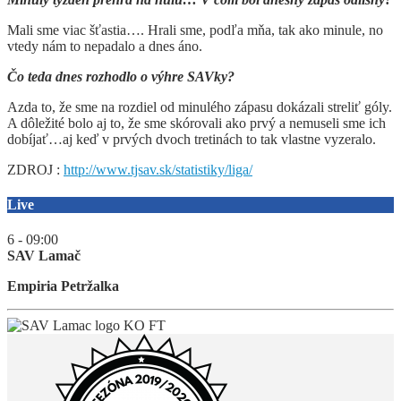
Mali sme viac šťastia…. Hrali sme, podľa mňa, tak ako minule, no
vtedy nám to nepadalo a dnes áno.
Čo teda dnes rozhodlo o výhre SAVky?
Azda to, že sme na rozdiel od minulého zápasu dokázali streliť góly.
A dôležité bolo aj to, že sme skórovali ako prvý a nemuseli sme ich
dobíjať…aj keď v prvých dvoch tretinách to tak vlastne vyzeralo.
ZDROJ :
http://www.tjsav.sk/statistiky/liga/
Live
6 - 0
9:00
SAV Lamač
Empiria Petržalka
KO
FT