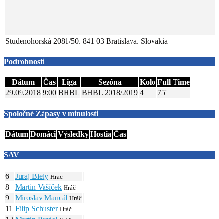
Studenohorská 2081/50, 841 03 Bratislava, Slovakia
Podrobnosti
Dátum
Čas
Liga
Sezóna
Kolo
Full Time
29.09.2018
9:00
BHBL
BHBL 2018/2019
4
75'
Spoločné Zápasy v minulosti
Dátum
Domáci
Výsledky
Hostia
Čas
SAV
6
Juraj Biely
Hráč
8
Martin Vašíček
Hráč
9
Miroslav Mancál
Hráč
11
Filip Schuster
Hráč