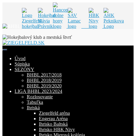
Skip
to
content
Úvod
Súpiska
SEZÓNY
BHBL 2017/2018
BHBL 2018/2019
BHBL 2019/2020
LIGA BHBL 2023/2024
Rozlosovanie
Tabuľka
Ihriská
Ziegelfeld aréna
Engerau Aréna
Ihrisko Baltská
Ihrisko HBK Nivy
Ihrisko Mierová kolónia