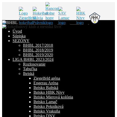
Skip
to
Úvod
content
Súpiska
SEZÓNY
BHBL 2017/2018
BHBL 2018/2019
BHBL 2019/2020
LIGA BHBL 2023/2024
Rozlosovanie
Tabuľka
Ihriská
Ziegelfeld aréna
Engerau Aréna
Ihrisko Baltská
Ihrisko HBK Nivy
Ihrisko Mierová kolónia
Ihrisko Lamač
Ihrisko Pekníková
Ihrisko Vrakuňa
Ihrisko DNV