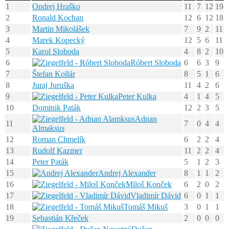
1
Ondrej Hraško
11
7
12
19
2
Ronald Kochan
12
6
12
18
3
Martin Mikolášek
7
9
2
11
4
Marek Kopecký
12
5
6
11
5
Karol Sloboda
4
8
2
10
6
Róbert Sloboda
6
6
3
9
7
Štefan Kollár
8
5
1
6
8
Juraj Juruška
11
4
2
6
9
Peter Kulka
4
1
4
5
10
Dominik Paták
12
2
3
5
Adnan
11
7
0
4
4
Almaksus
12
Roman Chmelík
6
2
2
4
13
Rudolf Kazmer
11
2
2
4
14
Peter Paták
5
1
2
3
15
Andrej Alexander
8
1
1
2
16
Miloš Konček
6
2
0
2
17
Vladimír Dávid
6
0
1
1
18
Tomáš Mikuš
3
0
1
1
19
Sebastián Křeček
2
0
0
0