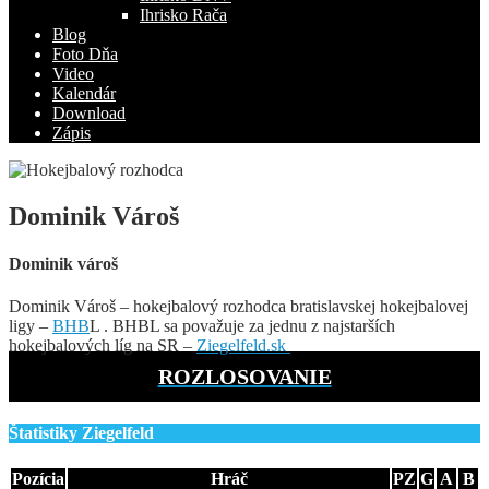
Ihrisko Rača
Blog
Foto Dňa
Video
Kalendár
Download
Zápis
Dominik Vároš
Dominik vároš
Dominik Vároš – hokejbalový rozhodca bratislavskej hokejbalovej
ligy –
BHB
L . BHBL sa považuje za jednu z najstarších
hokejbalových líg na SR –
Ziegelfeld.sk
ROZLOSOVANIE
Štatistiky Ziegelfeld
Pozícia
Hráč
PZ
G
A
B