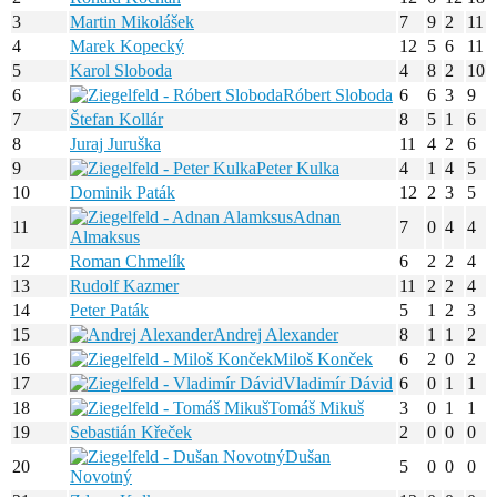
3
Martin Mikolášek
7
9
2
11
4
Marek Kopecký
12
5
6
11
5
Karol Sloboda
4
8
2
10
6
Róbert Sloboda
6
6
3
9
7
Štefan Kollár
8
5
1
6
8
Juraj Juruška
11
4
2
6
9
Peter Kulka
4
1
4
5
10
Dominik Paták
12
2
3
5
Adnan
11
7
0
4
4
Almaksus
12
Roman Chmelík
6
2
2
4
13
Rudolf Kazmer
11
2
2
4
14
Peter Paták
5
1
2
3
15
Andrej Alexander
8
1
1
2
16
Miloš Konček
6
2
0
2
17
Vladimír Dávid
6
0
1
1
18
Tomáš Mikuš
3
0
1
1
19
Sebastián Křeček
2
0
0
0
Dušan
20
5
0
0
0
Novotný