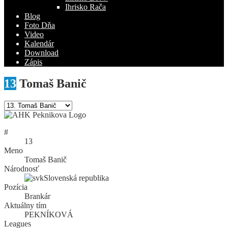
Ihrisko Rača
Blog
Foto Dňa
Video
Kalendár
Download
Zápis
13
Tomaš Banič
#
13
Meno
Tomaš Banič
Národnosť
Slovenská republika
Pozícia
Brankár
Aktuálny tím
PEKNÍKOVÁ
Leagues