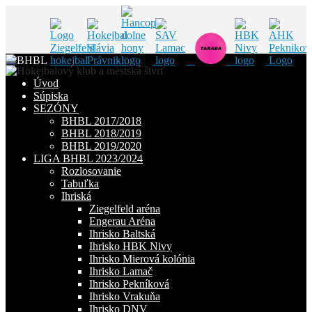
Skip
to
Úvod
content
Súpiska
SEZÓNY
BHBL 2017/2018
BHBL 2018/2019
BHBL 2019/2020
LIGA BHBL 2023/2024
Rozlosovanie
Tabuľka
Ihriská
Ziegelfeld aréna
Engerau Aréna
Ihrisko Baltská
Ihrisko HBK Nivy
Ihrisko Mierová kolónia
Ihrisko Lamač
Ihrisko Pekníková
Ihrisko Vrakuňa
Ihrisko DNV