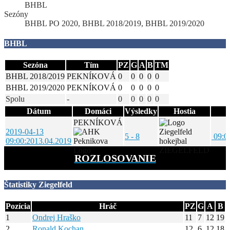
BHBL
Sezóny
BHBL PO 2020, BHBL 2018/2019, BHBL 2019/2020
BHBL
Sezóna
Tím
PZ
G
A
B
TM
BHBL 2018/2019
PEKNÍKOVÁ
0
0
0
0
0
BHBL 2019/2020
PEKNÍKOVÁ
0
0
0
0
0
Spolu
-
0
0
0
0
0
Dátum
Domáci
Výsledky
Hostia
PEKNÍKOVÁ
2019-04-13
5 - 8
09:0
09:00:20
13.04.2019
ZIEGELFELD
ROZLOSOVANIE
Štatistiky Ziegelfeld
Pozícia
Hráč
PZ
G
A
B
1
Ondrej Hraško
11
7
12
19
2
Ronald Kochan
12
6
12
18