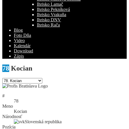
Ihrisko Lamač
Ihrisko Pekníková
Ihrisko Vrakuňa
Ihrisko DNV
Ihrisko Rača
Blog
Foto Dňa
Video
Kalendár
Download
Zápis
78
Kocian
#
78
Meno
Kocian
Národnosť
Slovenská republika
Pozícia