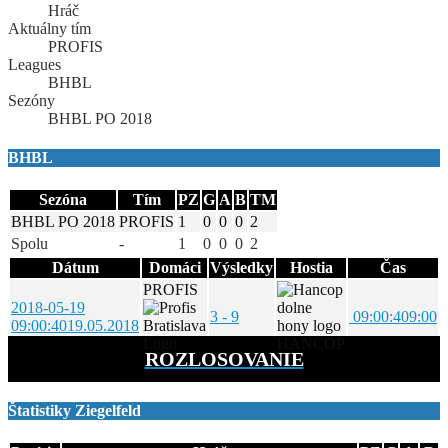
Hráč
Aktuálny tím
PROFIS
Leagues
BHBL
Sezóny
BHBL PO 2018
BHBL
Sezóna
Tím
PZ
G
A
B
TM
BHBL PO 2018
PROFIS
1
0
0
0
2
Spolu
-
1
0
0
0
2
Dátum
Domáci
Výsledky
Hostia
Čas
PROFIS
2018-05-19
3 - 9
09:00:40
9:00
09:00:40
19.05.2018
HANCOP
ROZLOSOVANIE
Štatistiky Ziegelfeld