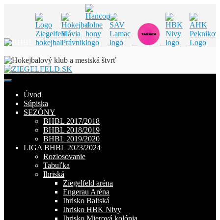
Skip
to
content
Úvod
Súpiska
SEZÓNY
BHBL 2017/2018
BHBL 2018/2019
BHBL 2019/2020
LIGA BHBL 2023/2024
Rozlosovanie
Tabuľka
Ihriská
Ziegelfeld aréna
Engerau Aréna
Ihrisko Baltská
Ihrisko HBK Nivy
Ihrisko Mierová kolónia