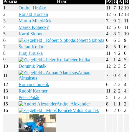
Pozícia
Hráč
PZ
G
A
B
1
Ondrej Hraško
11
7
12
19
2
Ronald Kochan
12
6
12
18
3
Martin Mikolášek
7
9
2
11
4
Marek Kopecký
12
5
6
11
5
Karol Sloboda
4
8
2
10
6
Róbert Sloboda
6
6
3
9
7
Štefan Kollár
8
5
1
6
8
Juraj Juruška
11
4
2
6
9
Peter Kulka
4
1
4
5
10
Dominik Paták
12
2
3
5
Adnan
11
7
0
4
4
Almaksus
12
Roman Chmelík
6
2
2
4
13
Rudolf Kazmer
11
2
2
4
14
Peter Paták
5
1
2
3
15
Andrej Alexander
8
1
1
2
16
Miloš Konček
6
2
0
2