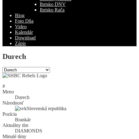
Ihrisko DNV
Ihrisko Rača
Blog
Foto Dňa
Video
Kalendár
Download
Zápis
Durech
#
Meno
Durech
Národnosť
Slovenská republika
Pozícia
Brankár
Aktuálny tím
DIAMONDS
Minulé tímy