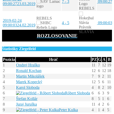
7 - 3
09:00:27
9
09:00:27
23.03.2019
REBELS
REBELS
2019-02-24
4 - 5
09:00:03
9
09:00:03
24.02.2019
SLÁVIA
ROZLOSOVANIE
Štatistiky Ziegelfeld
Pozícia
Hráč
PZ
G
A
B
1
Ondrej Hraško
11
7
12
19
2
Ronald Kochan
12
6
12
18
3
Martin Mikolášek
7
9
2
11
4
Marek Kopecký
12
5
6
11
5
Karol Sloboda
4
8
2
10
6
Róbert Sloboda
6
6
3
9
7
Štefan Kollár
8
5
1
6
8
Juraj Juruška
11
4
2
6
9
Peter Kulka
4
1
4
5