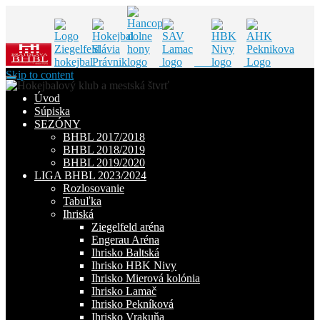
Skip to content
Úvod
Súpiska
SEZÓNY
BHBL 2017/2018
BHBL 2018/2019
BHBL 2019/2020
LIGA BHBL 2023/2024
Rozlosovanie
Tabuľka
Ihriská
Ziegelfeld aréna
Engerau Aréna
Ihrisko Baltská
Ihrisko HBK Nivy
Ihrisko Mierová kolónia
Ihrisko Lamač
Ihrisko Pekníková
Ihrisko Vrakuňa