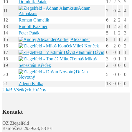
10
Dominik Paták
12
2
3
5
Adnan
11
7
0
4
4
Almaksus
12
Roman Chmelík
6
2
2
4
13
Rudolf Kazmer
11
2
2
4
14
Peter Paták
5
1
2
3
15
Andrej Alexander
8
1
1
2
16
Miloš Konček
6
2
0
2
17
Vladimír Dávid
6
0
1
1
18
Tomáš Mikuš
3
0
1
1
19
Sebastián Křeček
2
0
0
0
Dušan
20
5
0
0
0
Novotný
21
Zdeno Kulka
13
0
0
0
Ukáž Všetkých Hráčov
Kontakt
OZ Ziegelfeld
Bárdošova 2939/23, 83101