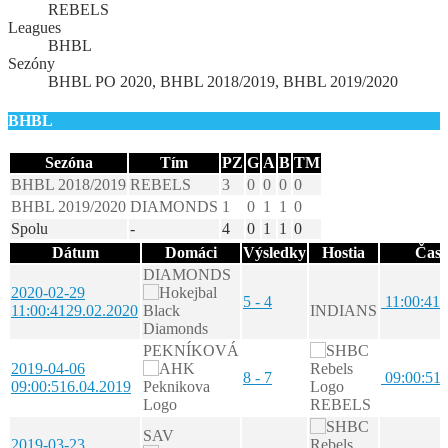
REBELS
Leagues
BHBL
Sezóny
BHBL PO 2020, BHBL 2018/2019, BHBL 2019/2020
BHBL
Sezóna
Tím
PZ
G
A
B
TM
BHBL 2018/2019
REBELS
3
0
0
0
0
BHBL 2019/2020
DIAMONDS
1
0
1
1
0
Spolu
-
4
0
1
1
0
Dátum
Domáci
Výsledky
Hostia
Čas
DIAMONDS
2020-02-29
5 - 4
11:00:41
1
11:00:41
29.02.2020
INDIANS
PEKNÍKOVÁ
2019-04-06
8 - 7
09:00:51
9
09:00:51
6.04.2019
REBELS
SAV
2019-03-23