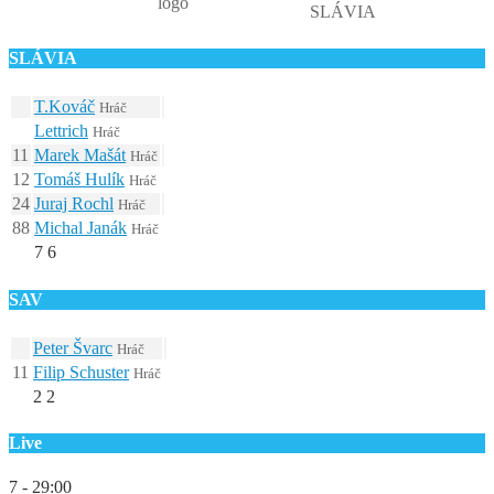
SLÁVIA
SLÁVIA
T.Kováč
Hráč
Lettrich
Hráč
11
Marek Mašát
Hráč
12
Tomáš Hulík
Hráč
24
Juraj Rochl
Hráč
88
Michal Janák
Hráč
7
6
SAV
Peter Švarc
Hráč
11
Filip Schuster
Hráč
2
2
Live
7 - 2
9:00