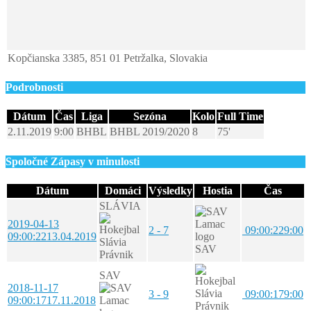
Kopčianska 3385, 851 01 Petržalka, Slovakia
Podrobnosti
Dátum
Čas
Liga
Sezóna
Kolo
Full Time
2.11.2019
9:00
BHBL
BHBL 2019/2020
8
75'
Spoločné Zápasy v minulosti
Dátum
Domáci
Výsledky
Hostia
Čas
SLÁVIA
2019-04-13
2 - 7
09:00:22
9:00
09:00:22
13.04.2019
SAV
SAV
2018-11-17
3 - 9
09:00:17
9:00
09:00:17
17.11.2018