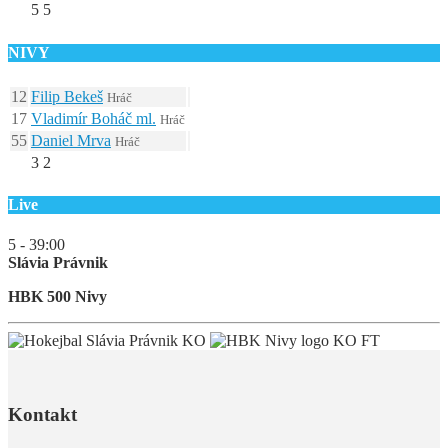
5
5
NIVY
12
Filip Bekeš
Hráč
17
Vladimír Boháč ml.
Hráč
55
Daniel Mrva
Hráč
3
2
Live
5 - 3
9:00
Slávia Právnik
HBK 500 Nivy
KO
KO
FT
Kontakt