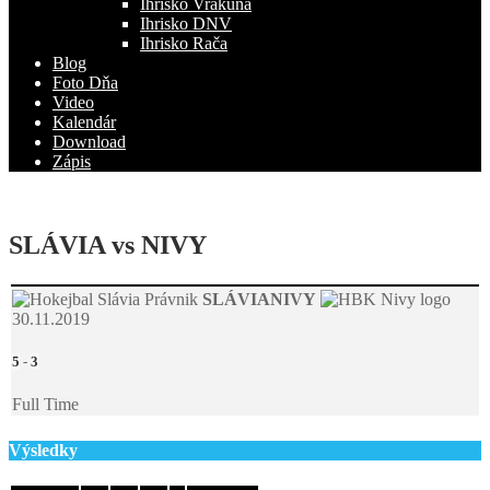
Ihrisko Vrakuňa
Ihrisko DNV
Ihrisko Rača
Blog
Foto Dňa
Video
Kalendár
Download
Zápis
SLÁVIA vs NIVY
SLÁVIA
NIVY
30.11.2019
5
-
3
Full Time
Výsledky