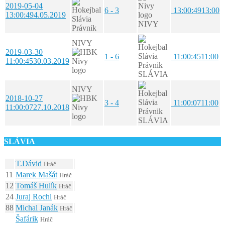
2019-05-04
6 - 3
13:00:49
13:00
13:00:49
4.05.2019
NIVY
NIVY
2019-03-30
1 - 6
11:00:45
11:00
11:00:45
30.03.2019
SLÁVIA
NIVY
2018-10-27
3 - 4
11:00:07
11:00
11:00:07
27.10.2018
SLÁVIA
SLÁVIA
T.Dávid
Hráč
11
Marek Mašát
Hráč
12
Tomáš Hulík
Hráč
24
Juraj Rochl
Hráč
88
Michal Janák
Hráč
Šafárik
Hráč