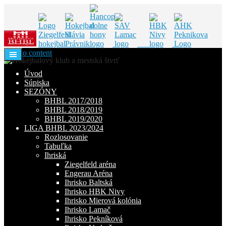
Skip to content
Úvod
Súpiska
SEZÓNY
BHBL 2017/2018
BHBL 2018/2019
BHBL 2019/2020
LIGA BHBL 2023/2024
Rozlosovanie
Tabuľka
Ihriská
Ziegelfeld aréna
Engerau Aréna
Ihrisko Baltská
Ihrisko HBK Nivy
Ihrisko Mierová kolónia
Ihrisko Lamač
Ihrisko Pekníková