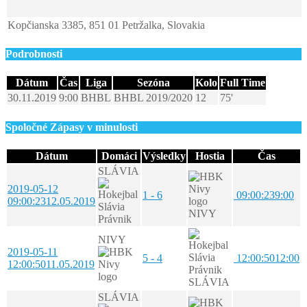
Kopčianska 3385, 851 01 Petržalka, Slovakia
Podrobnosti
Dátum
Čas
Liga
Sezóna
Kolo
Full Time
30.11.2019
9:00
BHBL
BHBL 2019/2020
12
75'
Spoločné Zápasy v minulosti
Dátum
Domáci
Výsledky
Hostia
Čas
SLÁVIA
2019-05-12
1 - 6
09:00:23
9:00
09:00:23
12.05.2019
NIVY
NIVY
2019-05-11
5 - 4
12:00:50
12:00
12:00:50
11.05.2019
SLÁVIA
SLÁVIA