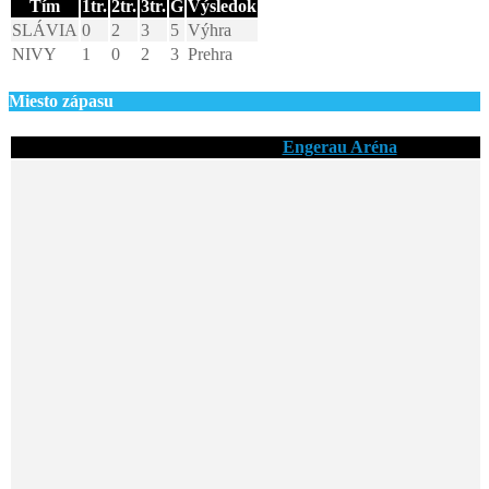
Tím
1tr.
2tr.
3tr.
G
Výsledok
SLÁVIA
0
2
3
5
Výhra
NIVY
1
0
2
3
Prehra
Miesto zápasu
Engerau Aréna