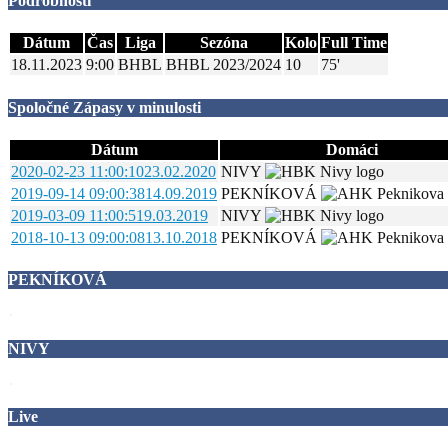
Podrobnosti
Dátum
Čas
Liga
Sezóna
Kolo
Full Time
18.11.2023
9:00
BHBL
BHBL 2023/2024
10
75'
Spoločné Zápasy v minulosti
Dátum
Domáci
2020-02-23 11:00:10
23.02.2020
NIVY
2019-09-14 09:00:38
14.09.2019
PEKNÍKOVÁ
2019-03-09 11:00:51
9.03.2019
NIVY
2018-10-13 09:00:08
13.10.2018
PEKNÍKOVÁ
PEKNÍKOVÁ
NIVY
Live