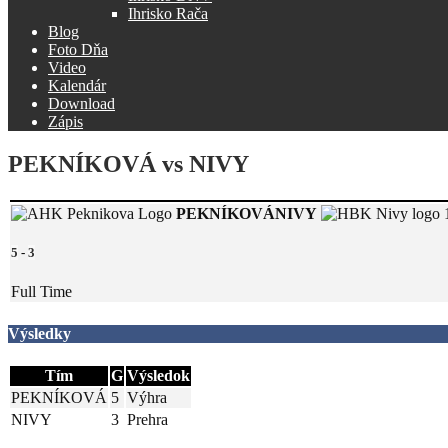
Ihrisko Rača
Blog
Foto Dňa
Video
Kalendár
Download
Zápis
PEKNÍKOVÁ vs NIVY
PEKNÍKOVÁ
NIVY
5
-
3
Full Time
Výsledky
Tím
G
Výsledok
PEKNÍKOVÁ
5
Výhra
NIVY
3
Prehra