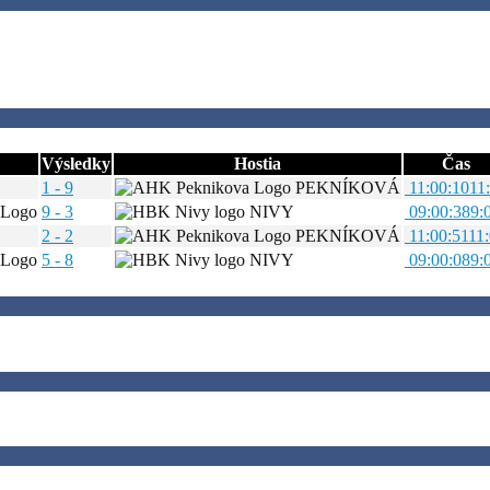
Výsledky
Hostia
Čas
1 - 9
PEKNÍKOVÁ
11:00:10
11
9 - 3
NIVY
09:00:38
9:
2 - 2
PEKNÍKOVÁ
11:00:51
11
5 - 8
NIVY
09:00:08
9: