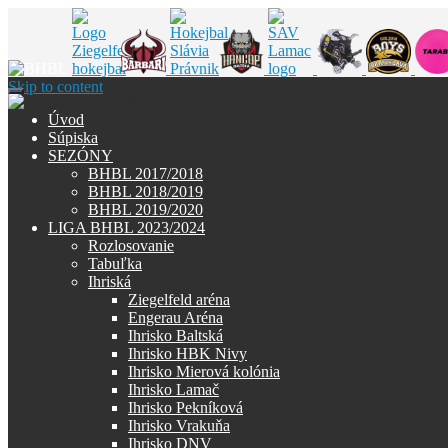
Skip to content
Úvod
Súpiska
SEZÓNY
BHBL 2017/2018
BHBL 2018/2019
BHBL 2019/2020
LIGA BHBL 2023/2024
Rozlosovanie
Tabuľka
Ihriská
Ziegelfeld aréna
Engerau Aréna
Ihrisko Baltská
Ihrisko HBK Nivy
Ihrisko Mierová kolónia
Ihrisko Lamač
Ihrisko Pekníková
Ihrisko Vrakuňa
Ihrisko DNV