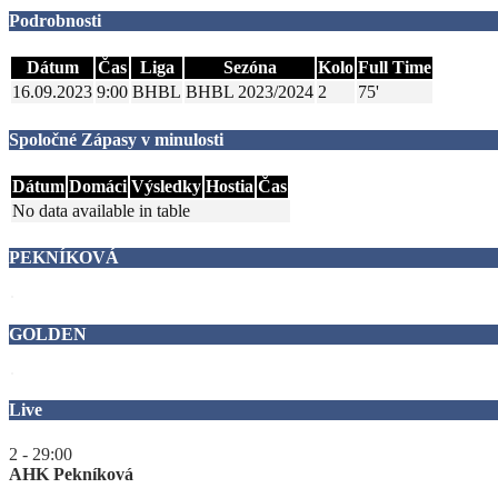
Podrobnosti
Dátum
Čas
Liga
Sezóna
Kolo
Full Time
16.09.2023
9:00
BHBL
BHBL 2023/2024
2
75'
Spoločné Zápasy v minulosti
Dátum
Domáci
Výsledky
Hostia
Čas
No data available in table
PEKNÍKOVÁ
GOLDEN
Live
2 - 2
9:00
AHK Pekníková