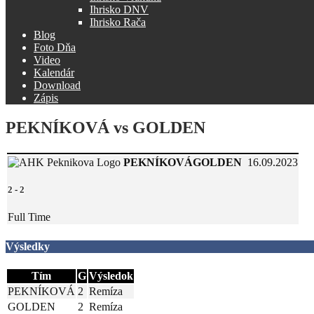
Ihrisko DNV
Ihrisko Rača
Blog
Foto Dňa
Video
Kalendár
Download
Zápis
PEKNÍKOVÁ vs GOLDEN
PEKNÍKOVÁ
GOLDEN
16.09.2023
2
-
2
Full Time
Výsledky
Tím
G
Výsledok
PEKNÍKOVÁ
2
Remíza
GOLDEN
2
Remíza