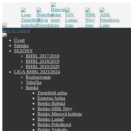
Skip to content
Úvod
Súpiska
SEZÓNY
BHBL 2017/2018
BHBL 2018/2019
BHBL 2019/2020
LIGA BHBL 2023/2024
Rozlosovanie
Tabuľka
Ihriská
Ziegelfeld aréna
Engerau Aréna
Ihrisko Baltská
Ihrisko HBK Nivy
Ihrisko Mierová kolónia
Ihrisko Lamač
Ihrisko Pekníková
Ihrisko Vrakuňa