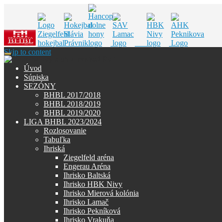
Skip to content
Úvod
Súpiska
SEZÓNY
BHBL 2017/2018
BHBL 2018/2019
BHBL 2019/2020
LIGA BHBL 2023/2024
Rozlosovanie
Tabuľka
Ihriská
Ziegelfeld aréna
Engerau Aréna
Ihrisko Baltská
Ihrisko HBK Nivy
Ihrisko Mierová kolónia
Ihrisko Lamač
Ihrisko Pekníková
Ihrisko Vrakuňa