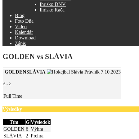
Ihrisko DNV
Ihrisko Rača
Blog
Foto Dňa
Video
Kalendár
Download
Zápis
GOLDEN vs SLÁVIA
GOLDEN
SLÁVIA
7.10.2023
6
-
2
Full Time
Výsledky
Tím
G
Výsledok
GOLDEN
6
Výhra
SLÁVIA
2
Prehra