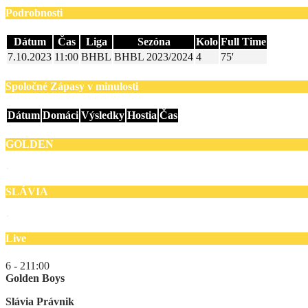
Podrobnosti
Dátum
Čas
Liga
Sezóna
Kolo
Full Time
7.10.2023
11:00
BHBL
BHBL 2023/2024
4
75'
Spoločné Zápasy v minulosti
Dátum
Domáci
Výsledky
Hostia
Čas
GOLDEN
SLÁVIA
Live
6 - 2
11:00
Golden Boys
Slávia Právnik