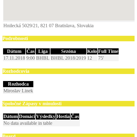
Hnilecká 5029/21, 821 07 Bratislava, Slovakia
Podrobnosti
Dátum
Čas
Liga
Sezóna
Kolo
Full Time
17.11.2018
9:00
BHBL
BHBL 2018/2019
12
75'
Rozhodcovia
Rozhodca
Miroslav Linek
Spoločné Zápasy v minulosti
Dátum
Domáci
Výsledky
Hostia
Čas
No data available in table
Board