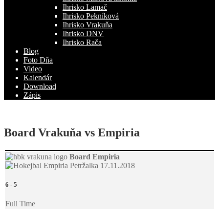
Ihrisko Lamač
Ihrisko Pekníková
Ihrisko Vrakuňa
Ihrisko DNV
Ihrisko Rača
Blog
Foto Dňa
Video
Kalendár
Download
Zápis
Board Vrakuňa vs Empiria
Board
Empiria
17.11.2018
6
-
5
Full Time