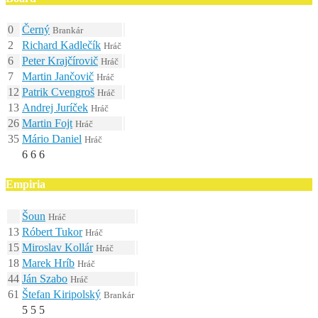
0
Černý
Brankár
2
Richard Kadlečík
Hráč
6
Peter Krajčírovič
Hráč
7
Martin Jančovič
Hráč
12
Patrik Cvengroš
Hráč
13
Andrej Juríček
Hráč
26
Martin Fojt
Hráč
35
Mário Daniel
Hráč
6
6
6
Empiria
Šoun
Hráč
13
Róbert Tukor
Hráč
15
Miroslav Kollár
Hráč
18
Marek Hríb
Hráč
44
Ján Szabo
Hráč
61
Štefan Kiripolský
Brankár
5
5
5