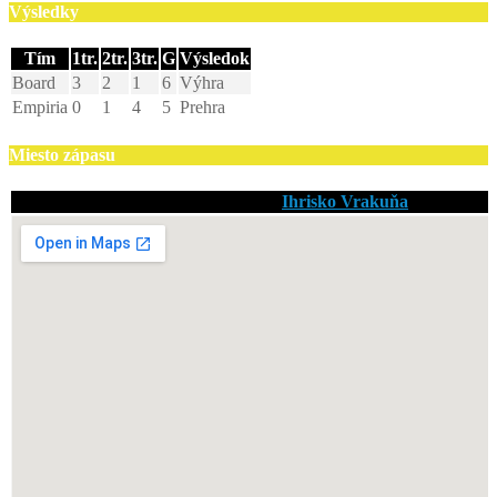
Výsledky
Tím
1tr.
2tr.
3tr.
G
Výsledok
Board
3
2
1
6
Výhra
Empiria
0
1
4
5
Prehra
Miesto zápasu
Ihrisko Vrakuňa