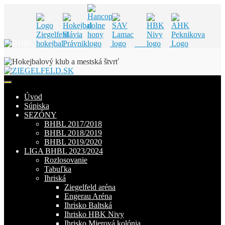
Skip
to
content
Úvod
Súpiska
SEZÓNY
BHBL 2017/2018
BHBL 2018/2019
BHBL 2019/2020
LIGA BHBL 2023/2024
Rozlosovanie
Tabuľka
Ihriská
Ziegelfeld aréna
Engerau Aréna
Ihrisko Baltská
Ihrisko HBK Nivy
Ihrisko Mierová kolónia