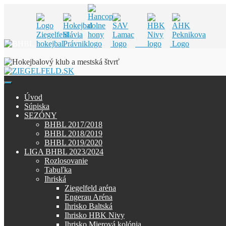
Skip
to
content
Úvod
Súpiska
SEZÓNY
BHBL 2017/2018
BHBL 2018/2019
BHBL 2019/2020
LIGA BHBL 2023/2024
Rozlosovanie
Tabuľka
Ihriská
Ziegelfeld aréna
Engerau Aréna
Ihrisko Baltská
Ihrisko HBK Nivy
Ihrisko Mierová kolónia