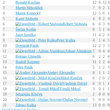
2
Ronald Kochan
12
6
12
1
3
Martin Mikolášek
7
9
2
1
4
Marek Kopecký
12
5
6
1
5
Karol Sloboda
4
8
2
1
6
Róbert Sloboda
6
6
3
9
7
Štefan Kollár
8
5
1
6
8
Juraj Juruška
11
4
2
6
9
Peter Kulka
4
1
4
5
10
Dominik Paták
12
2
3
5
11
Adnan Almaksus
7
0
4
4
12
Roman Chmelík
6
2
2
4
13
Rudolf Kazmer
11
2
2
4
14
Peter Paták
5
1
2
3
15
Andrej Alexander
8
1
1
2
16
Miloš Konček
6
2
0
2
17
Vladimír Dávid
6
0
1
1
18
Tomáš Mikuš
3
0
1
1
19
Sebastián Křeček
2
0
0
0
20
Dušan Novotný
5
0
0
0
21
Zdeno Kulka
13
0
0
0