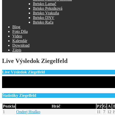
Ihrisko Lamač
Ihrisko Pekníková
Ihrisko Vrakuňa
Ihrisko DNV
Ihrisko Rača
Blog
Foto Dňa
Video
Kalendár
Download
Zápis
Live Výsledok Ziegelfeld
Live Výsledok Ziegelfeld
Štatistiky Ziegelfeld
Pozícia
Hráč
PZ
G
A
1
Ondrej Hraško
11
7
12
1