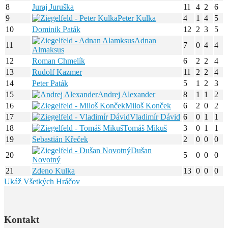
8
Juraj Juruška
11
4
2
6
9
Peter Kulka
4
1
4
5
10
Dominik Paták
12
2
3
5
Adnan
11
7
0
4
4
Almaksus
12
Roman Chmelík
6
2
2
4
13
Rudolf Kazmer
11
2
2
4
14
Peter Paták
5
1
2
3
15
Andrej Alexander
8
1
1
2
16
Miloš Konček
6
2
0
2
17
Vladimír Dávid
6
0
1
1
18
Tomáš Mikuš
3
0
1
1
19
Sebastián Křeček
2
0
0
0
Dušan
20
5
0
0
0
Novotný
21
Zdeno Kulka
13
0
0
0
Ukáž Všetkých Hráčov
Kontakt