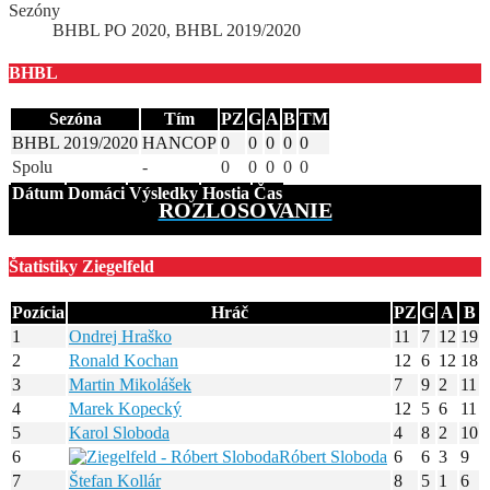
Sezóny
BHBL PO 2020, BHBL 2019/2020
BHBL
Sezóna
Tím
PZ
G
A
B
TM
BHBL 2019/2020
HANCOP
0
0
0
0
0
Spolu
-
0
0
0
0
0
Dátum
Domáci
Výsledky
Hostia
Čas
ROZLOSOVANIE
Štatistiky Ziegelfeld
Pozícia
Hráč
PZ
G
A
B
1
Ondrej Hraško
11
7
12
19
2
Ronald Kochan
12
6
12
18
3
Martin Mikolášek
7
9
2
11
4
Marek Kopecký
12
5
6
11
5
Karol Sloboda
4
8
2
10
6
Róbert Sloboda
6
6
3
9
7
Štefan Kollár
8
5
1
6