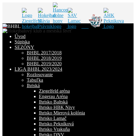
Skip
to
Úvod
content
Súpiska
SEZÓNY
BHBL 2017/2018
BHBL 2018/2019
BHBL 2019/2020
LIGA BHBL 2023/2024
Rozlosovanie
Tabuľka
Ihriská
Ziegelfeld aréna
Engerau Aréna
Ihrisko Baltská
Ihrisko HBK Nivy
Ihrisko Mierová kolónia
Ihrisko Lamač
Ihrisko Pekníková
Ihrisko Vrakuňa
Ihrisko DNV