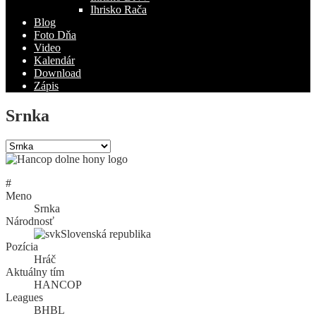
Ihrisko Rača
Blog
Foto Dňa
Video
Kalendár
Download
Zápis
Srnka
#
Meno
Srnka
Národnosť
Slovenská republika
Pozícia
Hráč
Aktuálny tím
HANCOP
Leagues
BHBL