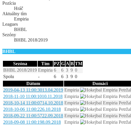
Pozícia
Hráč
Aktuálny tím
Empiria
Leagues
BHBL
Sezóny
BHBL 2018/2019
BHBL
Sezóna
Tím
PZ
G
A
B
TM
BHBL 2018/2019
Empiria
6
6
3
9
0
Spolu
-
6
6
3
9
0
Dátum
Domáci
2019-04-13 11:00:30
13.04.2019
Empiria
2018-11-10 11:00:10
10.11.2018
Empiria
2018-10-14 11:00:07
14.10.2018
Empiria
2018-10-06 11:00:22
6.10.2018
Empiria
2018-09-22 11:00:57
22.09.2018
Empiria
2018-09-08 11:00:19
8.09.2018
Empiria