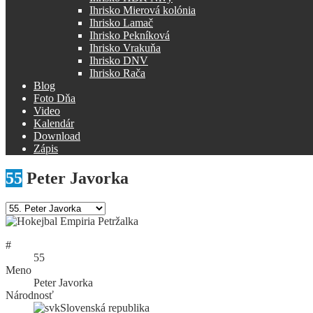
Ihrisko Mierová kolónia
Ihrisko Lamač
Ihrisko Pekníková
Ihrisko Vrakuňa
Ihrisko DNV
Ihrisko Rača
Blog
Foto Dňa
Video
Kalendár
Download
Zápis
55
Peter Javorka
#
55
Meno
Peter Javorka
Národnosť
Slovenská republika