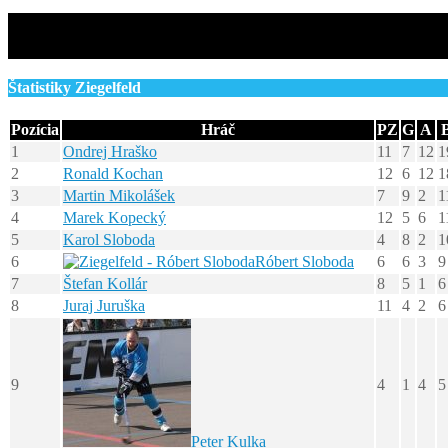
Štatistiky Ziegelfeld
Pozícia
Hráč
PZ
G
A
1
Ondrej Hraško
11
7
12
1
2
Ronald Kochan
12
6
12
1
3
Martin Mikolášek
7
9
2
1
4
Marek Kopecký
12
5
6
1
5
Karol Sloboda
4
8
2
1
6
Róbert Sloboda
6
6
3
9
7
Štefan Kollár
8
5
1
6
8
Juraj Juruška
11
4
2
6
9
4
1
4
5
Peter Kulka