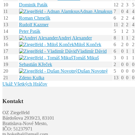
10
Dominik Paták
12
2
3
5
11
Adnan Almaksus
7
0
4
4
12
Roman Chmelík
6
2
2
4
13
Rudolf Kazmer
11
2
2
4
14
Peter Paták
5
1
2
3
15
Andrej Alexander
8
1
1
2
16
Miloš Konček
6
2
0
2
17
Vladimír Dávid
6
0
1
1
18
Tomáš Mikuš
3
0
1
1
19
Sebastián Křeček
2
0
0
0
20
Dušan Novotný
5
0
0
0
21
Zdeno Kulka
13
0
0
0
Ukáž Všetkých Hráčov
Kontakt
OZ Ziegelfeld
Bárdošova 2939/23, 83101
Bratislava-Nové Mesto,
IČO: 51237971
tp.hokejbal@gmail.com