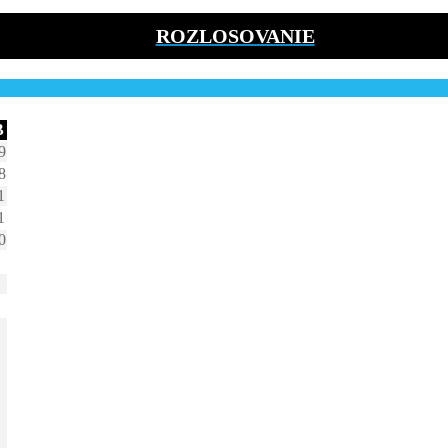
ROZLOSOVANIE
B
9
8
1
1
0