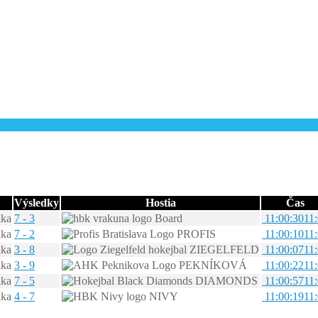
Výsledky
Hostia
Čas
7 - 3
Board
11:00:30
11
7 - 2
PROFIS
11:00:10
11
3 - 8
ZIEGELFELD
11:00:07
11
3 - 9
PEKNÍKOVÁ
11:00:22
11
7 - 5
DIAMONDS
11:00:57
11
4 - 7
NIVY
11:00:19
11