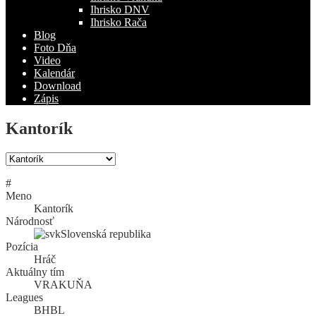
Ihrisko DNV
Ihrisko Rača
Blog
Foto Dňa
Video
Kalendár
Download
Zápis
Kantorík
#
Meno
Kantorík
Národnosť
Slovenská republika
Pozícia
Hráč
Aktuálny tím
VRAKUŇA
Leagues
BHBL