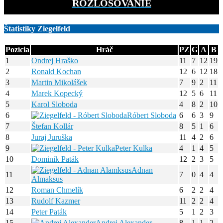
ROZLOSOVANIE
Štatistiky Ziegelfeld
Pozícia
Hráč
PZ
G
A
B
1
Ondrej Hraško
11
7
12
19
2
Ronald Kochan
12
6
12
18
3
Martin Mikolášek
7
9
2
11
4
Marek Kopecký
12
5
6
11
5
Karol Sloboda
4
8
2
10
6
Róbert Sloboda
6
6
3
9
7
Štefan Kollár
8
5
1
6
8
Juraj Juruška
11
4
2
6
9
Peter Kulka
4
1
4
5
10
Dominik Paták
12
2
3
5
Adnan
11
7
0
4
4
Almaksus
12
Roman Chmelík
6
2
2
4
13
Rudolf Kazmer
11
2
2
4
14
Peter Paták
5
1
2
3
15
Andrej Alexander
8
1
1
2