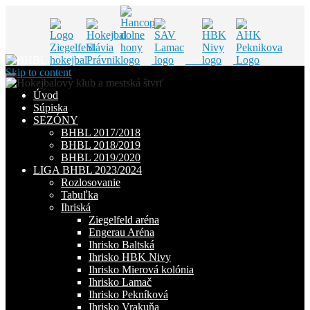
Skip to content
Úvod
Súpiska
SEZÓNY
BHBL 2017/2018
BHBL 2018/2019
BHBL 2019/2020
LIGA BHBL 2023/2024
Rozlosovanie
Tabuľka
Ihriská
Ziegelfeld aréna
Engerau Aréna
Ihrisko Baltská
Ihrisko HBK Nivy
Ihrisko Mierová kolónia
Ihrisko Lamač
Ihrisko Pekníková
Ihrisko Vrakuňa