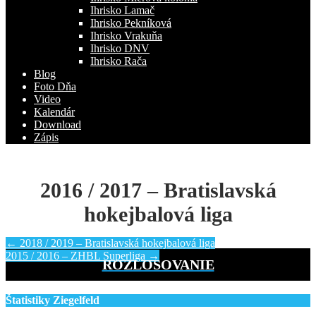
Ihrisko Lamač
Ihrisko Pekníková
Ihrisko Vrakuňa
Ihrisko DNV
Ihrisko Rača
Blog
Foto Dňa
Video
Kalendár
Download
Zápis
2016 / 2017 – Bratislavská
hokejbalová liga
Post
←
2018 / 2019 – Bratislavská hokejbalová liga
2015 / 2016 – ZHBL Superliga
→
navigation
ROZLOSOVANIE
Štatistiky Ziegelfeld