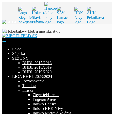
Skip
to
content
Úvod
Súpiska
SEZÓNY
BHBL 2017/2018
BHBL 2018/2019
BHBL 2019/2020
LIGA BHBL 2023/2024
Rozlosovanie
Tabuľka
Ihriská
Ziegelfeld aréna
Engerau Aréna
Ihrisko Baltská
Ihrisko HBK Nivy
Ihrisko Mierová kolónia