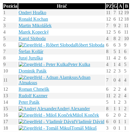
Pozícia
Hráč
PZ
G
A
B
1
Ondrej Hraško
11
7
12
19
2
Ronald Kochan
12
6
12
18
3
Martin Mikolášek
7
9
2
11
4
Marek Kopecký
12
5
6
11
5
Karol Sloboda
4
8
2
10
6
Róbert Sloboda
6
6
3
9
7
Štefan Kollár
8
5
1
6
8
Juraj Juruška
11
4
2
6
9
Peter Kulka
4
1
4
5
10
Dominik Paták
12
2
3
5
Adnan
11
7
0
4
4
Almaksus
12
Roman Chmelík
6
2
2
4
13
Rudolf Kazmer
11
2
2
4
14
Peter Paták
5
1
2
3
15
Andrej Alexander
8
1
1
2
16
Miloš Konček
6
2
0
2
17
Vladimír Dávid
6
0
1
1
18
Tomáš Mikuš
3
0
1
1