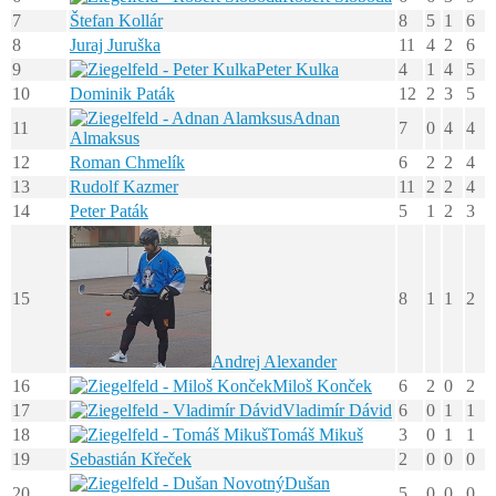
7
Štefan Kollár
8
5
1
6
8
Juraj Juruška
11
4
2
6
9
Peter Kulka
4
1
4
5
10
Dominik Paták
12
2
3
5
Adnan
11
7
0
4
4
Almaksus
12
Roman Chmelík
6
2
2
4
13
Rudolf Kazmer
11
2
2
4
14
Peter Paták
5
1
2
3
15
8
1
1
2
Andrej Alexander
16
Miloš Konček
6
2
0
2
17
Vladimír Dávid
6
0
1
1
18
Tomáš Mikuš
3
0
1
1
19
Sebastián Křeček
2
0
0
0
Dušan
20
5
0
0
0