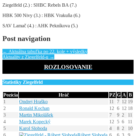
Ziegelfeld (2.) : SHBC Rebels BA (7.)
HBK 500 Nivy (3.) : HBK Vrakuňa (6.)
SAV Lamač (4.) : AHK Pekníkova (5.)
Post navigation
←
Aktuálna tabuľka po 22. kole + výsledky
Aktuality z Ziegelfeld-u
→
ROZLOSOVANIE
Štatistiky Ziegelfeld
Pozícia
Hráč
PZ
G
A
B
1
Ondrej Hraško
11
7
12
19
2
Ronald Kochan
12
6
12
18
3
Martin Mikolášek
7
9
2
11
4
Marek Kopecký
12
5
6
11
5
Karol Sloboda
4
8
2
10
6
Róbert Sloboda
6
6
3
9