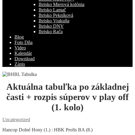
Ihrisko Mierová kolónia
Ihrisko Lamač
Ihrisko Pekníková
Ihrisko Vrakuňa
Ihrisko DNV
Ihrisko Rača
Blog
Foto Dňa
Video
Kalendár
Download
Zápis
Aktuálna tabuľka po základnej
časti + rozpis súperov v play off
(1. kolo)
Uncategorized
Hancop Dolné Hony (1.) : HBK Profis BA (8.)